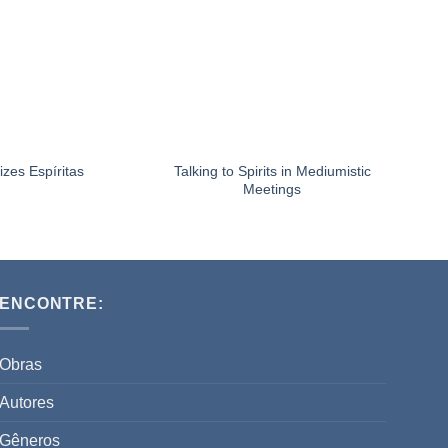
Talking to Spirits in Mediumistic
rizes Espíritas
Co
Meetings
ENCONTRE:
Obras
Autores
Gêneros