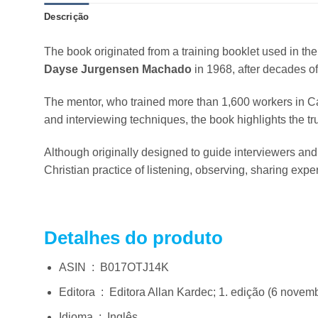
Descrição
The book originated from a training booklet used in th
Dayse Jurgensen Machado
in 1968, after decades of
The mentor, who trained more than 1,600 workers in C
and interviewing techniques, the book highlights the t
Although originally designed to guide interviewers and
Christian practice of listening, observing, sharing expe
Detalhes do produto
ASIN ‏ : ‎
B017OTJ14K
Editora ‏ : ‎
Editora Allan Kardec; 1. edição (6 novem
Idioma ‏ : ‎
Inglês