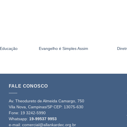
e Educação
Evangelho é Simples Assim
Diret
FALE CONOSCO
Av. Theodureto de Almeida Camargo, 750
Vila Nova, Campinas/SP CEP: 13075-630
Fone:
19 3242-5990
Whatsapp:
19-99537 9953
e-mail:
comercial@allankardec.org.br