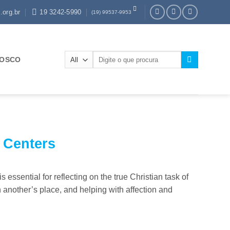
.org.br
19 3242-5990
(19) 99537-9953
Pesquisar
NOSCO
por:
t Centers
 essential for reflecting on the true Christian task of
n another’s place, and helping with affection and