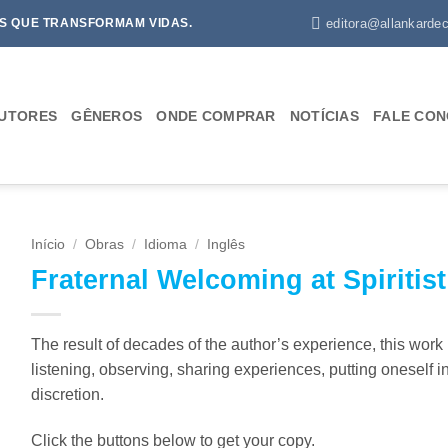
editora@allankardec
S QUE TRANSFORMAM VIDAS.
UTORES
GÊNEROS
ONDE COMPRAR
NOTÍCIAS
FALE CO
Início
/
Obras
/
Idioma
/
Inglês
Fraternal Welcoming at Spiritis
The result of decades of the author’s experience, this work is
listening, observing, sharing experiences, putting oneself i
discretion.
Click the buttons below to get your copy.