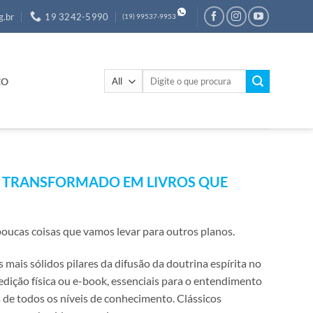
g.br
19 3242-5990
(19) 99537-9953
Pesquisar
CO
por:
, TRANSFORMADO EM LIVROS QUE
oucas coisas que vamos levar para outros planos.
mais sólidos pilares da difusão da doutrina espírita no
m edição física ou e-book, essenciais para o entendimento
s de todos os níveis de conhecimento. Clássicos