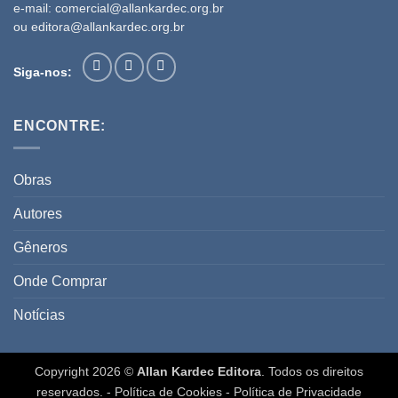
e-mail:
comercial@allankardec.org.br
ou
editora@allankardec.org.br
Siga-nos:
ENCONTRE:
Obras
Autores
Gêneros
Onde Comprar
Notícias
Copyright 2026 ©
Allan Kardec Editora
. Todos os direitos
reservados. -
Política de Cookies
-
Política de Privacidade