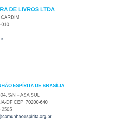
RA DE LIVROS LTDA
S CARDIM
-010
br
HÃO ESPÍRITA DE BRASÍLIA
04, S/N – ASA SUL
IA-DF CEP: 70200-640
5 2505
a@comunhaoespirita.org.br