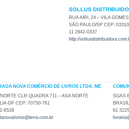
SOLLUS DISTRIBUIDO
RUA AIRI, 24 – VILA GOME
SÃO PAULO/SP CEP: 03310
11 2942-0337
http://sollusdistribuidora.com.
ADA NOVA COMÉRCIO DE LIVROS LTDA. ME
COMUN
NORTE CLR QUADRA 711 – ASA NORTE
SGAS 6
LIA-DF CEP: 70750-761
BRASÍL
2-8528
61 322
danovalivros@terra.com.br
livrari