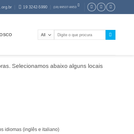
.org.br
19 3242-5990
(19) 99537-9953
Pesquisar
NOSCO
por:
ras. Selecionamos abaixo alguns locais
 idiomas (inglês e italiano)