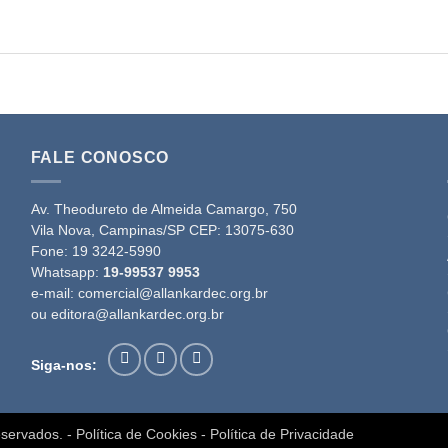
FALE CONOSCO
Av. Theodureto de Almeida Camargo, 750
Vila Nova, Campinas/SP CEP: 13075-630
Fone:
19 3242-5990
Whatsapp:
19-99537 9953
e-mail:
comercial@allankardec.org.br
ou
editora@allankardec.org.br
Siga-nos:
reservados. -
Política de Cookies
-
Política de Privacidade