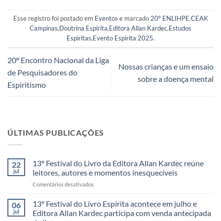
Esse registro foi postado em
Eventos
e marcado
20º ENLIHPE
,
CEAK
Campinas
,
Doutrina Espírita
,
Editora Allan Kardec
,
Estudos
Espíritas
,
Evento Espírita 2025
.
20º Encontro Nacional da Liga
Nossas crianças e um ensaio
de Pesquisadores do
sobre a doença mental
Espiritismo
ÚLTIMAS PUBLICAÇÕES
13º Festival do Livro da Editora Allan Kardec reúne
22
jul
leitores, autores e momentos inesquecíveis
em
Comentários desativados
13º
Festival
13º Festival do Livro Espírita acontece em julho e
06
do
jul
Editora Allan Kardec participa com venda antecipada
Livro