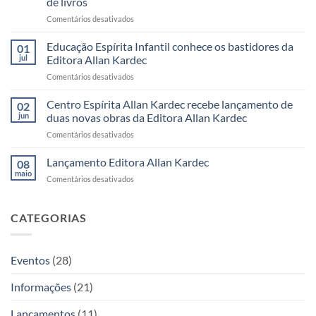
de livros
da
em
Comentários desativados
Editora
13º
Allan
Festival
Kardec
Educação Espírita Infantil conhece os bastidores da
01
do
reúne
jul
Editora Allan Kardec
Livro
leitores,
em
Comentários desativados
Espírita
autores
Educação
acontece
e
Espírita
Centro Espírita Allan Kardec recebe lançamento de
em
momentos
02
Infantil
julho
inesquecíveis
jun
duas novas obras da Editora Allan Kardec
conhece
e
em
Comentários desativados
os
Editora
Centro
bastidores
Allan
Espírita
Lançamento Editora Allan Kardec
da
08
Kardec
Allan
Editora
maio
participa
em
Comentários desativados
Kardec
Allan
com
Lançamento
recebe
Kardec
venda
Editora
lançamento
antecipada
Allan
CATEGORIAS
de
de
Kardec
duas
livros
novas
obras
Eventos
(28)
da
Editora
Informações
(21)
Allan
Kardec
Lançamentos
(11)