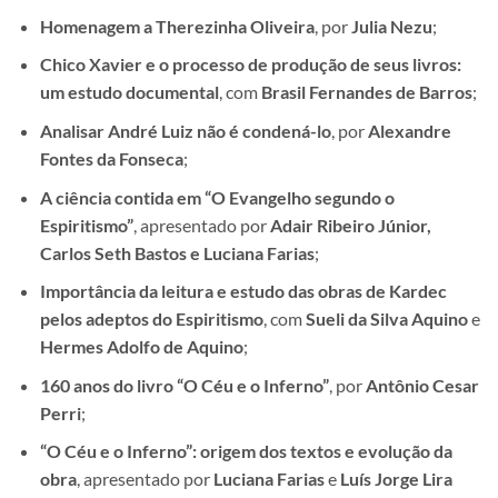
Homenagem a Therezinha Oliveira
, por
Julia Nezu
;
Chico Xavier e o processo de produção de seus livros:
um estudo documental
, com
Brasil Fernandes de Barros
;
Analisar André Luiz não é condená-lo
, por
Alexandre
Fontes da Fonseca
;
A ciência contida em “O Evangelho segundo o
Espiritismo”
, apresentado por
Adair Ribeiro Júnior,
Carlos Seth Bastos e Luciana Farias
;
Importância da leitura e estudo das obras de Kardec
pelos adeptos do Espiritismo
, com
Sueli da Silva Aquino
e
Hermes Adolfo de Aquino
;
160 anos do livro “O Céu e o Inferno”
, por
Antônio Cesar
Perri
;
“O Céu e o Inferno”: origem dos textos e evolução da
obra
, apresentado por
Luciana Farias
e
Luís Jorge Lira