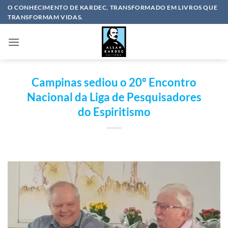
Skip
O CONHECIMENTO DE KARDEC, TRANSFORMADO EM LIVROS QUE
TRANSFORMAM VIDAS.
to
content
Campinas sediou o 20º Encontro
Nacional da Liga de Pesquisadores
do Espiritismo