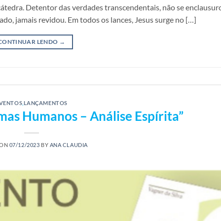
tedra. Detentor das verdades transcendentais, não se enclausu
do, jamais revidou. Em todos os lances, Jesus surge no […]
CONTINUAR LENDO
→
VENTOS
,
LANÇAMENTOS
as Humanos – Análise Espírita”
 ON
07/12/2023
BY
ANA CLAUDIA