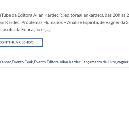
uTube da Editora Allan Kardec (@editoraallankardec), das 20h às 
an Kardec: Problemas Humanos – Análise Espírita, de Vagner da Si
ilosofia da Educação e […]
CONTINUAR LENDO
→
 Kardec
,
Evento Ceak
,
Evento Editora Allan Kardec
,
Lançamento de Livro
,
Vagner 