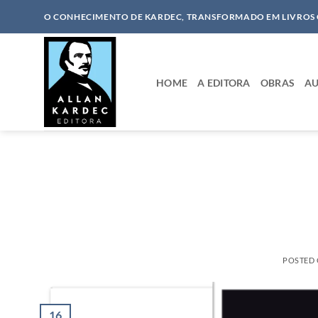
Skip
O CONHECIMENTO DE KARDEC, TRANSFORMADO EM LIVROS
to
content
HOME
A EDITORA
OBRAS
AU
POSTED
16