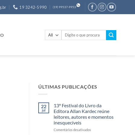
g.br
19 3242-5990
(19) 99537-9953
Pesquisar
CO
por:
ÚLTIMAS PUBLICAÇÕES
13º Festival do Livro da
22
jul
Editora Allan Kardec reúne
leitores, autores e momentos
inesquecíveis
em
Comentários desativados
13º