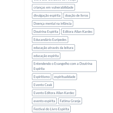
crianças em vulnerabilidade
divulgação espírita
doação de livros
Doença mental na infância
Doutrina Espírita
Editora Allan Kardec
Educandário Eurípedes
educação através da leitura
educação espírita
Entendendo o Evangelho com a Doutrina
Espírita
Espiritismo
espiritualidade
Evento Ceak
Evento Editora Allan Kardec
evento espírita
Fatima Granja
Festival do Livro Espírita