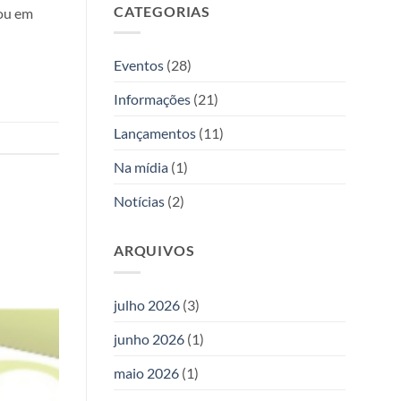
Allan
CATEGORIAS
duas
rou em
Kardec
novas
obras
da
Eventos
(28)
Editora
Allan
Informações
(21)
Kardec
Lançamentos
(11)
Na mídia
(1)
Notícias
(2)
ARQUIVOS
julho 2026
(3)
junho 2026
(1)
maio 2026
(1)