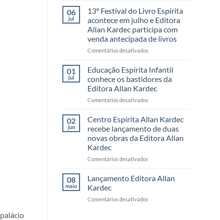
Festival
13º Festival do Livro Espírita
06
do
jul
acontece em julho e Editora
Livro
Allan Kardec participa com
da
venda antecipada de livros
Editora
Allan
em
Comentários desativados
Kardec
13º
reúne
Festival
Educação Espírita Infantil
01
leitores,
do
jul
conhece os bastidores da
autores
Livro
Editora Allan Kardec
e
Espírita
momentos
em
Comentários desativados
acontece
inesquecíveis
Educação
em
Espírita
julho
Centro Espírita Allan Kardec
02
Infantil
e
jun
recebe lançamento de duas
conhece
Editora
novas obras da Editora Allan
os
Allan
Kardec
bastidores
Kardec
da
participa
em
Comentários desativados
Editora
com
Centro
Allan
venda
Espírita
Lançamento Editora Allan
08
Kardec
antecipada
Allan
maio
Kardec
de
Kardec
em
Comentários desativados
livros
recebe
Lançamento
lançamento
 palácio
Editora
de