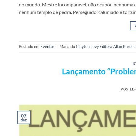
no mundo. Mestre incomparável, não ocupou nenhuma cá
nenhum templo de pedra. Perseguido, caluniado e tortura
Postado em
Eventos
|
Marcado
Clayton Levy
,
Editora Allan Kardec
E
Lançamento “Problem
POSTED
07
dez