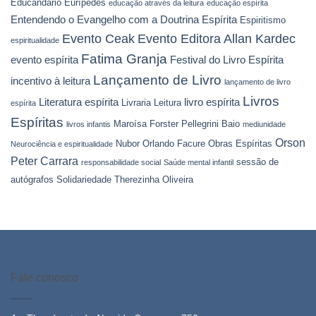
Educandário Eurípedes
educação através da leitura
educação espírita
Entendendo o Evangelho com a Doutrina Espírita
Espiritismo
Evento Ceak
Evento Editora Allan Kardec
espiritualidade
Fatima Granja
evento espírita
Festival do Livro Espírita
Lançamento de Livro
incentivo à leitura
lançamento de livro
Livros
Literatura espírita
livro espírita
Livraria Leitura
espírita
Espíritas
Maroísa Forster Pellegrini Baio
livros infantis
mediunidade
Orson
Nubor Orlando Facure
Obras Espíritas
Neurociência e espiritualidade
Peter Carrara
sessão de
responsabilidade social
Saúde mental infantil
autógrafos
Solidariedade
Therezinha Oliveira
Fale conosco