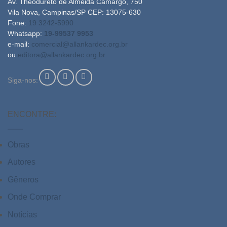
Av. Theodureto de Almeida Camargo, 750
Vila Nova, Campinas/SP CEP: 13075-630
Fone:
19 3242-5990
Whatsapp:
19-99537 9953
e-mail:
comercial@allankardec.org.br
ou
editora@allankardec.org.br
Siga-nos:
ENCONTRE:
Obras
Autores
Gêneros
Onde Comprar
Notícias