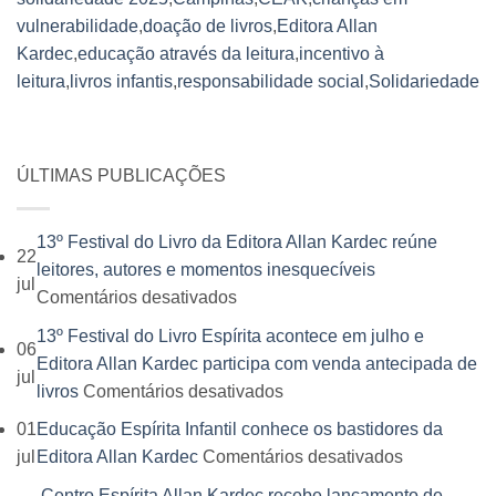
vulnerabilidade
,
doação de livros
,
Editora Allan
Kardec
,
educação através da leitura
,
incentivo à
leitura
,
livros infantis
,
responsabilidade social
,
Solidariedade
ÚLTIMAS PUBLICAÇÕES
13º Festival do Livro da Editora Allan Kardec reúne
22
leitores, autores e momentos inesquecíveis
jul
em
Comentários desativados
13º
13º Festival do Livro Espírita acontece em julho e
06
Festival
Editora Allan Kardec participa com venda antecipada de
jul
do
em
livros
Comentários desativados
Livro
13º
01
Educação Espírita Infantil conhece os bastidores da
da
Festival
em
jul
Editora Allan Kardec
Comentários desativados
Editora
do
Educação
Allan
Centro Espírita Allan Kardec recebe lançamento de