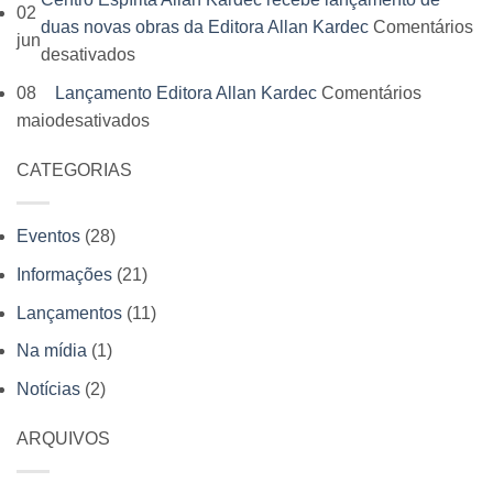
Livro
02
Espírita
Kardec
duas novas obras da Editora Allan Kardec
Comentários
Espírita
jun
Infantil
reúne
em
desativados
acontece
conhece
leitores,
Centro
em
08
Lançamento Editora Allan Kardec
Comentários
os
autores
Espírita
julho
em
maio
desativados
bastidores
e
Allan
e
Lançamento
da
momentos
Kardec
Editora
CATEGORIAS
Editora
Editora
inesquecíveis
recebe
Allan
Allan
Allan
lançamento
Kardec
Kardec
Kardec
Eventos
(28)
de
participa
duas
Informações
(21)
com
novas
venda
Lançamentos
(11)
obras
antecipada
Na mídia
(1)
da
de
Editora
Notícias
(2)
livros
Allan
Kardec
ARQUIVOS