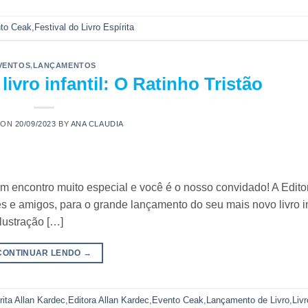
to Ceak
,
Festival do Livro Espírita
VENTOS
,
LANÇAMENTOS
ivro infantil: O Ratinho Tristão
 ON
20/09/2023
BY
ANA CLAUDIA
 encontro muito especial e você é o nosso convidado! A Edito
s e amigos, para o grande lançamento do seu mais novo livro in
lustração […]
CONTINUAR LENDO
→
rita Allan Kardec
,
Editora Allan Kardec
,
Evento Ceak
,
Lançamento de Livro
,
Liv