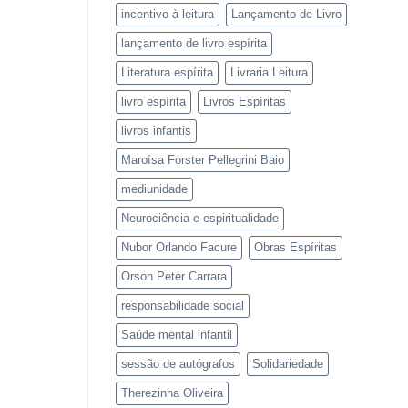
incentivo à leitura
Lançamento de Livro
lançamento de livro espírita
Literatura espírita
Livraria Leitura
livro espírita
Livros Espíritas
livros infantis
Maroísa Forster Pellegrini Baio
mediunidade
Neurociência e espiritualidade
Nubor Orlando Facure
Obras Espíritas
Orson Peter Carrara
responsabilidade social
Saúde mental infantil
sessão de autógrafos
Solidariedade
Therezinha Oliveira