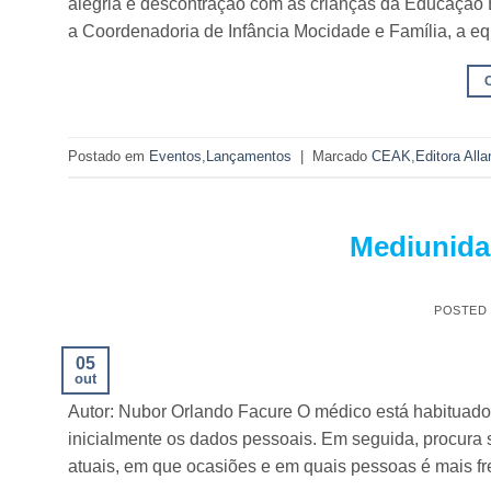
alegria e descontração com as crianças da Educação Esp
a Coordenadoria de Infância Mocidade e Família, a equ
Postado em
Eventos
,
Lançamentos
|
Marcado
CEAK
,
Editora All
Mediunidad
POSTED
05
out
Autor: Nubor Orlando Facure O médico está habituado a 
inicialmente os dados pessoais. Em seguida, procura
atuais, em que ocasiões e em quais pessoas é mais fr