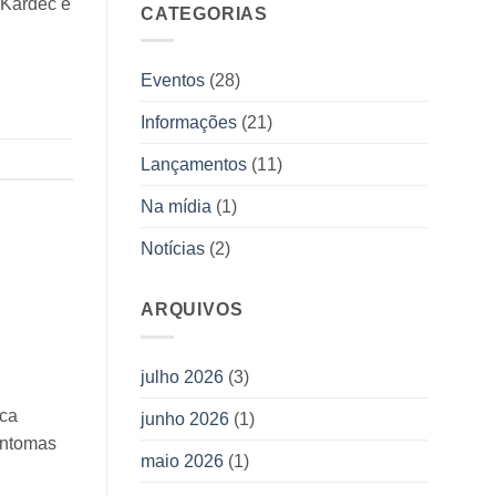
 Kardec e
Allan
CATEGORIAS
duas
Kardec
novas
obras
da
Eventos
(28)
Editora
Allan
Informações
(21)
Kardec
Lançamentos
(11)
Na mídia
(1)
Notícias
(2)
ARQUIVOS
julho 2026
(3)
ica
junho 2026
(1)
intomas
maio 2026
(1)