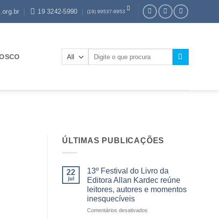
.org.br
19 3242-5990
(19) 99537-9953
Pesquisar
NOSCO
por:
ÚLTIMAS PUBLICAÇÕES
13º Festival do Livro da
22
jul
Editora Allan Kardec reúne
leitores, autores e momentos
inesquecíveis
em
Comentários desativados
13º