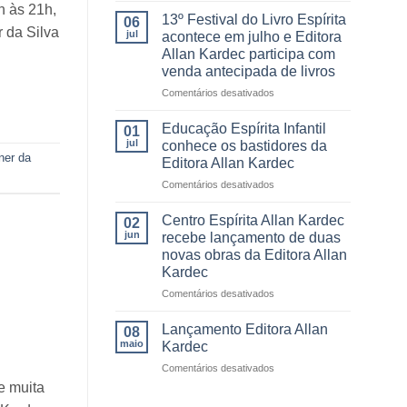
h às 21h,
Festival
13º Festival do Livro Espírita
06
do
 da Silva
jul
acontece em julho e Editora
Livro
Allan Kardec participa com
da
venda antecipada de livros
Editora
Allan
em
Comentários desativados
Kardec
13º
reúne
Festival
Educação Espírita Infantil
01
leitores,
do
jul
conhece os bastidores da
autores
Livro
ner da
Editora Allan Kardec
e
Espírita
momentos
em
Comentários desativados
acontece
inesquecíveis
Educação
em
Espírita
julho
Centro Espírita Allan Kardec
02
Infantil
e
jun
recebe lançamento de duas
conhece
Editora
novas obras da Editora Allan
os
Allan
Kardec
bastidores
Kardec
da
participa
em
Comentários desativados
Editora
com
Centro
Allan
venda
Espírita
Lançamento Editora Allan
08
Kardec
antecipada
Allan
maio
Kardec
de
Kardec
em
Comentários desativados
livros
recebe
Lançamento
lançamento
e muita
Editora
de