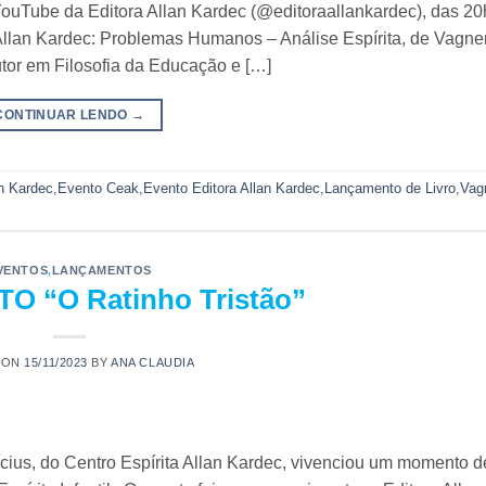
 YouTube da Editora Allan Kardec (@editoraallankardec), das 20
Allan Kardec: Problemas Humanos – Análise Espírita, de Vagner
utor em Filosofia da Educação e […]
CONTINUAR LENDO
→
an Kardec
,
Evento Ceak
,
Evento Editora Allan Kardec
,
Lançamento de Livro
,
Vag
VENTOS
,
LANÇAMENTOS
 “O Ratinho Tristão”
 ON
15/11/2023
BY
ANA CLAUDIA
ius, do Centro Espírita Allan Kardec, vivenciou um momento d