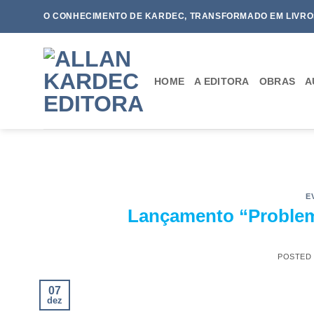
Skip
O CONHECIMENTO DE KARDEC, TRANSFORMADO EM LIVRO
to
content
HOME
A EDITORA
OBRAS
A
E
Lançamento “Problem
POSTED
07
dez