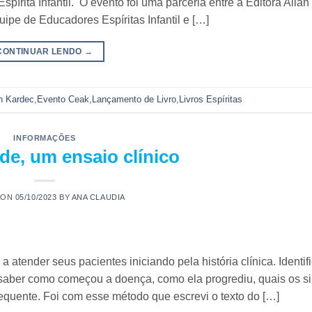
írita Infantil. O evento foi uma parceria entre a Editora Allan
ipe de Educadores Espíritas Infantil e […]
CONTINUAR LENDO
→
an Kardec
,
Evento Ceak
,
Lançamento de Livro
,
Livros Espíritas
INFORMAÇÕES
e, um ensaio clínico
 ON
05/10/2023
BY
ANA CLAUDIA
atender seus pacientes iniciando pela história clínica. Identif
 saber como começou a doença, como ela progrediu, quais os s
equente. Foi com esse método que escrevi o texto do […]