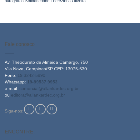
autógrafos
Solidariedade
Therezinha Oliveira
Fale conosco
Av. Theodureto de Almeida Camargo, 750
Vila Nova, Campinas/SP CEP: 13075-630
Fone:
19 3242-5990
Whatsapp:
19-99537 9953
e-mail:
comercial@allankardec.org.br
ou
editora@allankardec.org.br
Siga-nos:
ENCONTRE: