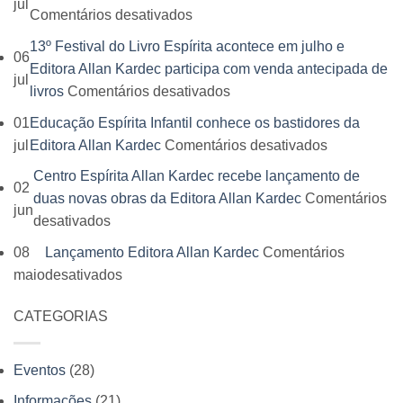
jul
em
Comentários desativados
13º
13º Festival do Livro Espírita acontece em julho e
06
Festival
Editora Allan Kardec participa com venda antecipada de
jul
do
em
livros
Comentários desativados
Livro
13º
01
Educação Espírita Infantil conhece os bastidores da
da
Festival
em
jul
Editora Allan Kardec
Comentários desativados
Editora
do
Educação
Allan
Centro Espírita Allan Kardec recebe lançamento de
Livro
02
Espírita
Kardec
duas novas obras da Editora Allan Kardec
Comentários
Espírita
jun
Infantil
reúne
em
desativados
acontece
conhece
leitores,
Centro
em
08
Lançamento Editora Allan Kardec
Comentários
os
autores
Espírita
julho
em
maio
desativados
bastidores
e
Allan
e
Lançamento
da
momentos
Kardec
Editora
CATEGORIAS
Editora
Editora
inesquecíveis
recebe
Allan
Allan
Allan
lançamento
Kardec
Kardec
Kardec
Eventos
(28)
de
participa
duas
Informações
(21)