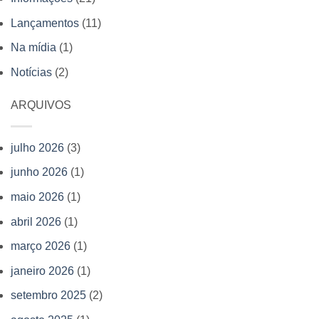
com
novas
venda
Lançamentos
(11)
obras
antecipada
Na mídia
(1)
da
de
Editora
Notícias
(2)
livros
Allan
Kardec
ARQUIVOS
julho 2026
(3)
junho 2026
(1)
maio 2026
(1)
abril 2026
(1)
março 2026
(1)
janeiro 2026
(1)
setembro 2025
(2)