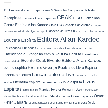
13º Festival do Livro Espírita
Campanha de Natal
Alex S. Guimarães
CEAK
Campinas
CEAK Campinas
Causa e Casa Espíritas
Centro Espírita Allan Kardec
Clara Lila Gonzales de Araújo
crianças
doação de livros
em vulnerabilidade
divulgação espírita
Doença mental na infância
Editora Allan Kardec
Doutrina Espírita
Educandário Eurípedes
educação através da leitura
educação espírita
Entendendo o Evangelho com a Doutrina Espírita
Espiritismo
Evento Ceak
Evento Editora Allan Kardec
espiritualidade
Fatima Granja
evento espírita
Festival do Livro Espírita
Lançamento de Livro
incentivo à leitura
lançamento de livro
Livros
Literatura espírita
livro espírita
Livraria Leitura
espírita
Espíritas
Maroísa Forster Pellegrini Baio
livros infantis
mediunidade
Orson
Nubor Orlando Facure
Obras Espíritas
Neurociência e espiritualidade
Peter Carrara
sessão de
responsabilidade social
Saúde mental infantil