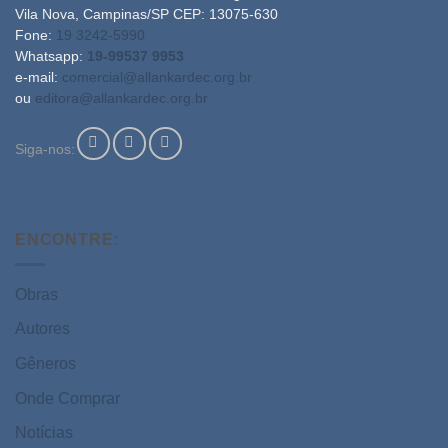
Vila Nova, Campinas/SP CEP: 13075-630
Fone:
19 3242-5990
Whatsapp:
19-99537 9953
e-mail:
comercial@allankardec.org.br
ou
editora@allankardec.org.br
Siga-nos:
ENCONTRE:
Obras
Autores
Gêneros
Onde Comprar
Notícias