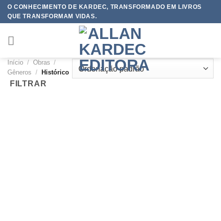
Skip
O CONHECIMENTO DE KARDEC, TRANSFORMADO EM LIVROS
QUE TRANSFORMAM VIDAS.
to
content
Início
/
Obras
/
Gêneros
/
Histórico
FILTRAR