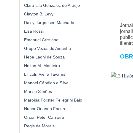
Clara Lila Gonzalez de Araújo
Clayton B. Levy
Daisy Jurgensen Machado
Jornal
jornal
Elsa Rossi
publi
Emanuel Cristiano
filant
Grupo Vozes do Amanhã
OBR
Hebe Laghi de Souza
Helton M. Monteiro
Lincoln Vieira Tavares
Manoel Cândido e Silva
Marise Simões
Maroísa Forster Pellegrini Baio
Nubor Orlando Facure
Orson Peter Carrarra
Regis de Morais