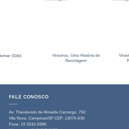
Viravirou, Uma História de
Virav
iomar (Gibi)
Reciclagem
R
FALE CONOSCO
Av. Theodureto de Almeida Camargo, 750
Vila Nova, Campinas/SP CEP: 13075-630
Fone:
19 3242-5990