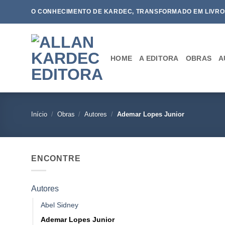
Skip
O CONHECIMENTO DE KARDEC, TRANSFORMADO EM LIVRO
to
content
HOME
A EDITORA
OBRAS
A
Início
/
Obras
/
Autores
/
Ademar Lopes Junior
ENCONTRE
Autores
Abel Sidney
Ademar Lopes Junior