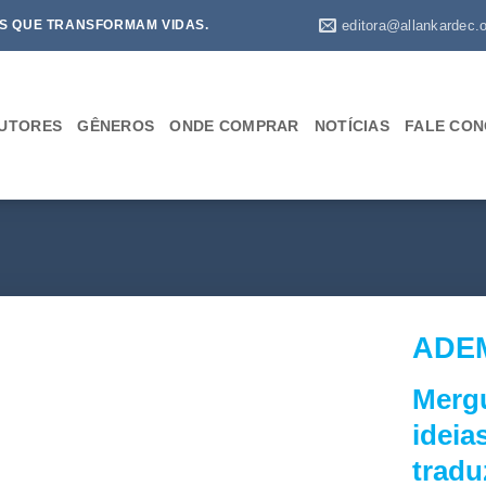
editora@allankardec.o
S QUE TRANSFORMAM VIDAS.
UTORES
GÊNEROS
ONDE COMPRAR
NOTÍCIAS
FALE CO
ADE
Mergu
ideia
trad