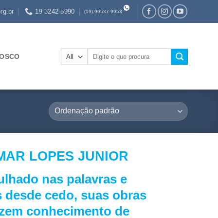
rg.br
19 3242-5990
(19) 99537-9953
Pesquisar
NOSCO
por:
MAR LOPES JUNIOR
lhado nas palavras e
s desde cedo, suas obras
uzem conhecimento de