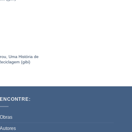
irou, Uma História de
eciclagem (gibi)
ENCONTRE:
Obras
Autores