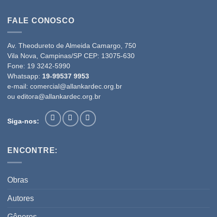
FALE CONOSCO
Av. Theodureto de Almeida Camargo, 750
Vila Nova, Campinas/SP CEP: 13075-630
Fone:
19 3242-5990
Whatsapp:
19-99537 9953
e-mail:
comercial@allankardec.org.br
ou
editora@allankardec.org.br
Siga-nos:
ENCONTRE:
Obras
Autores
Gêneros