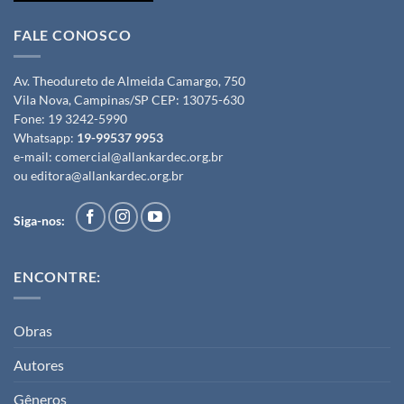
FALE CONOSCO
Av. Theodureto de Almeida Camargo, 750
Vila Nova, Campinas/SP CEP: 13075-630
Fone:
19 3242-5990
Whatsapp:
19-99537 9953
e-mail:
comercial@allankardec.org.br
ou
editora@allankardec.org.br
Siga-nos:
ENCONTRE:
Obras
Autores
Gêneros