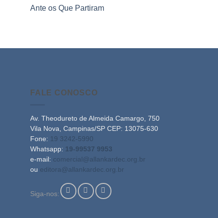
Ante os Que Partiram
FALE CONOSCO
Av. Theodureto de Almeida Camargo, 750
Vila Nova, Campinas/SP CEP: 13075-630
Fone:
19 3242-5990
Whatsapp:
19-99537 9953
e-mail:
comercial@allankardec.org.br
ou
editora@allankardec.org.br
Siga-nos: