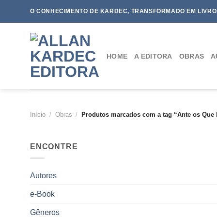
Skip
O CONHECIMENTO DE KARDEC, TRANSFORMADO EM LIVRO
to
content
HOME
A EDITORA
OBRAS
A
Início
/
Obras
/
Produtos marcados com a tag “Ante os Que 
ENCONTRE
Autores
e-Book
Gêneros