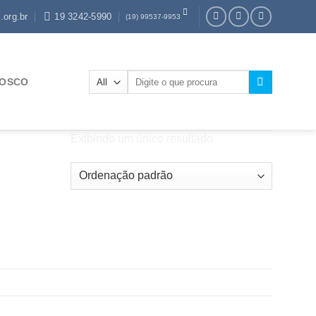
.org.br
19 3242-5990
(19) 99537-9953
Pesquisar
NOSCO
por:
Exibindo um único resultado