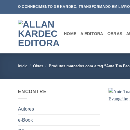
Skip
O CONHECIMENTO DE KARDEC, TRANSFORMADO EM LIVRO
to
content
HOME
A EDITORA
OBRAS
A
Início
/
Obras
/
Produtos marcados com a tag “Ante Tua Fac
ENCONTRE
Autores
e-Book