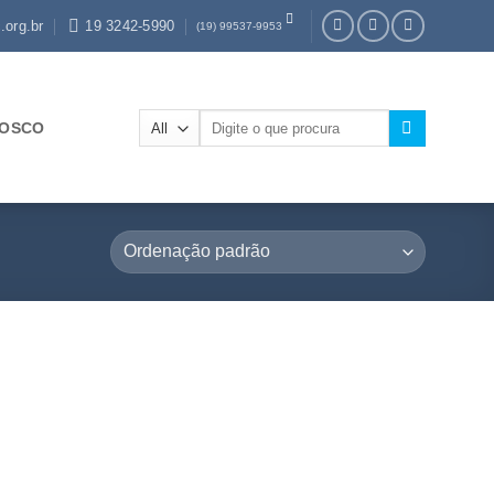
.org.br
19 3242-5990
(19) 99537-9953
Pesquisar
NOSCO
por: