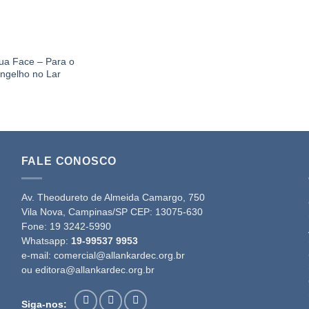
ua Face – Para o
ngelho no Lar
FALE CONOSCO
Av. Theodureto de Almeida Camargo, 750
Vila Nova, Campinas/SP CEP: 13075-630
Fone:
19 3242-5990
Whatsapp:
19-99537 9953
e-mail:
comercial@allankardec.org.br
ou
editora@allankardec.org.br
Siga-nos: