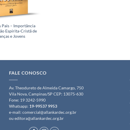
s Pais – Importância
ão Espírita-Cristã de
anças e Jovens
FALE CONOSCO
Av. Theodureto de Almeida Camargo, 750
Vila Nova, Campinas/SP CEP: 13075-630
Fone:
19 3242-5990
Whatsapp:
19-99537 9953
e-mail:
comercial@allankardec.org.br
ou
editora@allankardec.org.br