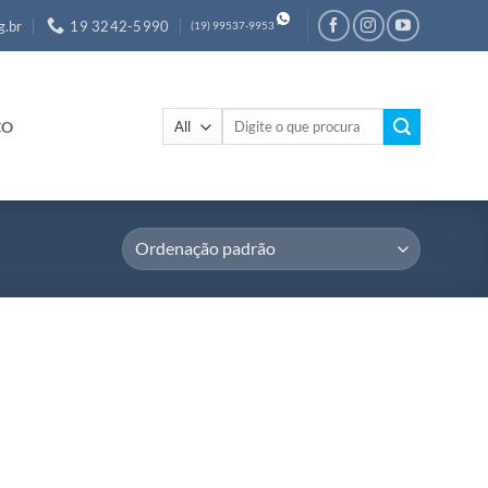
g.br
19 3242-5990
(19) 99537-9953
Pesquisar
CO
por: