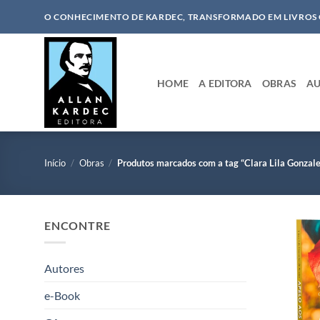
Skip
O CONHECIMENTO DE KARDEC, TRANSFORMADO EM LIVROS
to
content
HOME
A EDITORA
OBRAS
AU
Início
/
Obras
/
Produtos marcados com a tag “Clara Lila Gonzal
ENCONTRE
Autores
e-Book