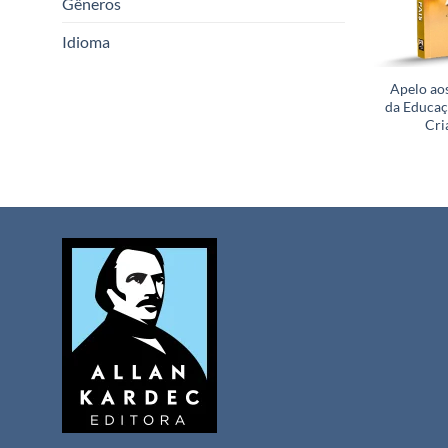
Gêneros
Idioma
Apelo ao
da Educaç
Cri