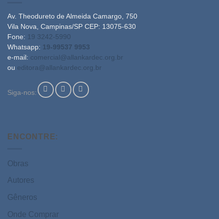
Av. Theodureto de Almeida Camargo, 750
Vila Nova, Campinas/SP CEP: 13075-630
Fone:
19 3242-5990
Whatsapp:
19-99537 9953
e-mail:
comercial@allankardec.org.br
ou
editora@allankardec.org.br
Siga-nos:
ENCONTRE:
Obras
Autores
Gêneros
Onde Comprar