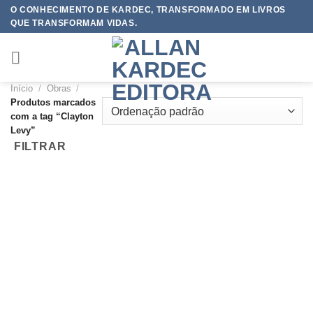
Skip
O CONHECIMENTO DE KARDEC, TRANSFORMADO EM LIVROS
QUE TRANSFORMAM VIDAS.
to
content
Início
/
Obras
/
Produtos marcados
com a tag “Clayton
Levy”
FILTRAR