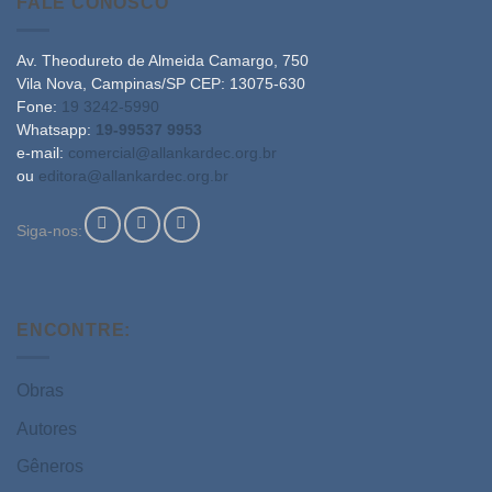
FALE CONOSCO
Av. Theodureto de Almeida Camargo, 750
Vila Nova, Campinas/SP CEP: 13075-630
Fone:
19 3242-5990
Whatsapp:
19-99537 9953
e-mail:
comercial@allankardec.org.br
ou
editora@allankardec.org.br
Siga-nos:
ENCONTRE:
Obras
Autores
Gêneros