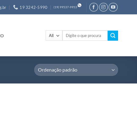
g.br
19 3242-5990
(19) 99537-9953
Pesquisar
CO
por: