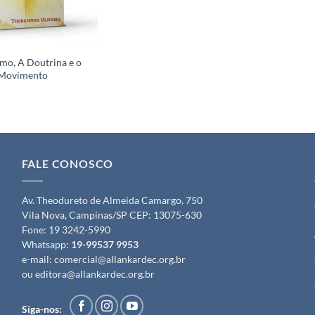
smo, A Doutrina e o
Movimento
FALE CONOSCO
Av. Theodureto de Almeida Camargo, 750
Vila Nova, Campinas/SP CEP: 13075-630
Fone:
19 3242-5990
Whatsapp:
19-99537 9953
e-mail:
comercial@allankardec.org.br
ou
editora@allankardec.org.br
Siga-nos: