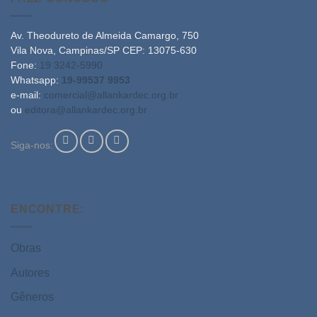
Av. Theodureto de Almeida Camargo, 750
Vila Nova, Campinas/SP CEP: 13075-630
Fone:
19 3242-5990
Whatsapp:
19-99537 9953
e-mail:
comercial@allankardec.org.br
ou
editora@allankardec.org.br
Siga-nos:
ENCONTRE:
Obras
Autores
Gêneros