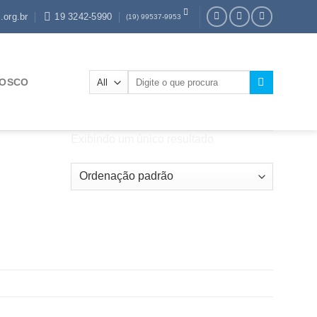
.org.br
19 3242-5990
(19) 99537-9953
Pesquisar
NOSCO
por:
Exibindo um único resultado