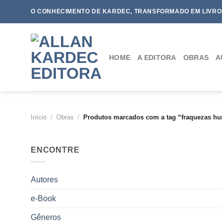
Skip
O CONHECIMENTO DE KARDEC, TRANSFORMADO EM LIVRO
to
content
HOME
A EDITORA
OBRAS
A
Início
/
Obras
/
Produtos marcados com a tag “fraquezas h
ENCONTRE
Autores
e-Book
Gêneros