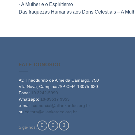
Das fraquezas Humanas aos Dons Celestiais – A Mulhe
FALE CONOSCO
Av. Theodureto de Almeida Camargo, 750
Vila Nova, Campinas/SP CEP: 13075-630
Fone:
19 3242-5990
Whatsapp:
19-99537 9953
e-mail:
comercial@allankardec.org.br
ou
editora@allankardec.org.br
Siga-nos: