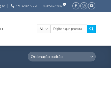
g.br
19 3242-5990
(19) 99537-9953
Pesquisar
CO
por: