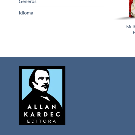
Gêneros
Idioma
Mulh