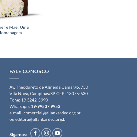
er e Mãe! Uma
Homenagem
FALE CONOSCO
Av. Theodureto de Almeida Camargo, 750
Vila Nova, Campinas/SP CEP: 13075-630
Fone:
19 3242-5990
Whatsapp:
19-99537 9953
e-mail:
comercial@allankardec.org.br
ou
editora@allankardec.org.br
Siga-nos: