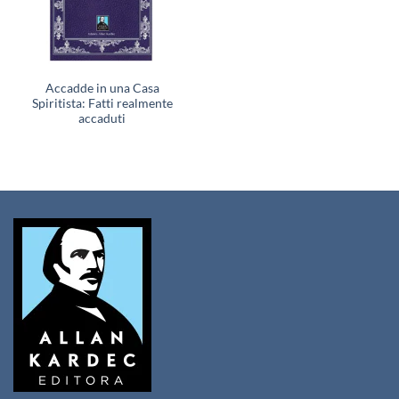
Accadde in una Casa
Spiritista: Fatti realmente
accaduti