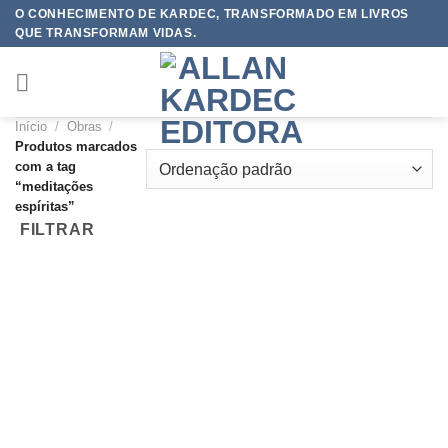
Skip
O CONHECIMENTO DE KARDEC, TRANSFORMADO EM LIVROS
QUE TRANSFORMAM VIDAS.
to
content
Início
/
Obras
/
Produtos marcados
com a tag
“meditações
espíritas”
FILTRAR