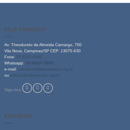
FALE CONOSCO
Av. Theodureto de Almeida Camargo, 750
Vila Nova, Campinas/SP CEP: 13075-630
Fone:
19 3242-5990
Whatsapp:
19-99537 9953
e-mail:
comercial@allankardec.org.br
ou
editora@allankardec.org.br
Siga-nos:
ENCONTRE: