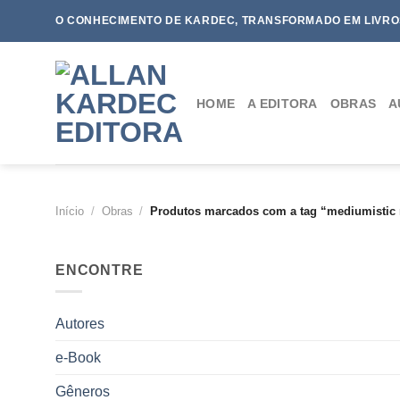
Skip
O CONHECIMENTO DE KARDEC, TRANSFORMADO EM LIVRO
to
content
HOME
A EDITORA
OBRAS
A
Início
/
Obras
/
Produtos marcados com a tag “mediumistic
ENCONTRE
Autores
e-Book
Gêneros