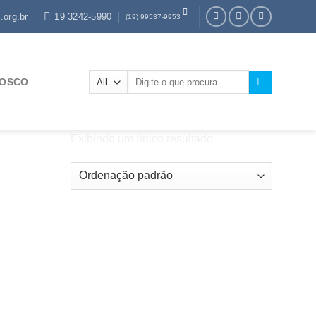
.org.br
19 3242-5990
(19) 99537-9953
Pesquisar
NOSCO
por:
Exibindo um único resultado