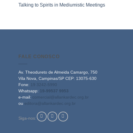
Talking to Spirits in Mediumistic Meetings
FALE CONOSCO
Av. Theodureto de Almeida Camargo, 750
Vila Nova, Campinas/SP CEP: 13075-630
Fone:
19 3242-5990
Whatsapp:
19-99537 9953
e-mail:
comercial@allankardec.org.br
ou
editora@allankardec.org.br
Siga-nos: