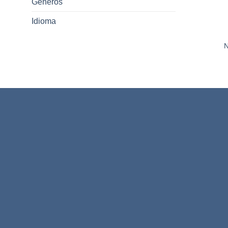
Gêneros
Idioma
N