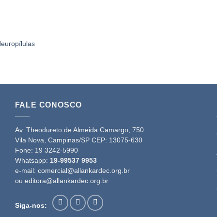
europílulas
FALE CONOSCO
Av. Theodureto de Almeida Camargo, 750
Vila Nova, Campinas/SP CEP: 13075-630
Fone:
19 3242-5990
Whatsapp:
19-99537 9953
e-mail:
comercial@allankardec.org.br
ou
editora@allankardec.org.br
Siga-nos: