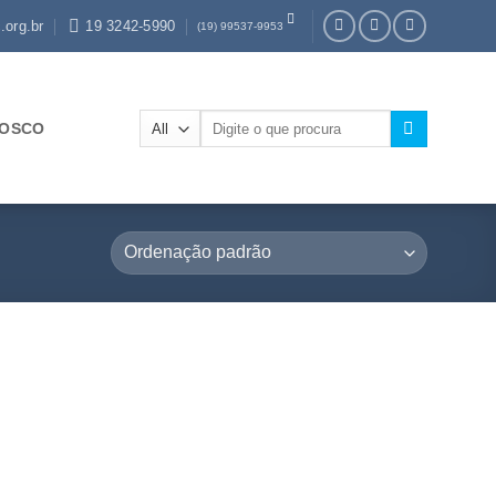
.org.br
19 3242-5990
(19) 99537-9953
Pesquisar
NOSCO
por: