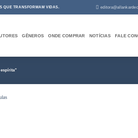
editora@allankardec
S QUE TRANSFORMAM VIDAS.
UTORES
GÊNEROS
ONDE COMPRAR
NOTÍCIAS
FALE CO
espírita”