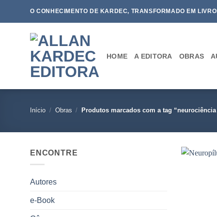
Skip
O CONHECIMENTO DE KARDEC, TRANSFORMADO EM LIVRO
to
content
HOME
A EDITORA
OBRAS
A
Início
/
Obras
/
Produtos marcados com a tag “neurociência 
ENCONTRE
Autores
e-Book