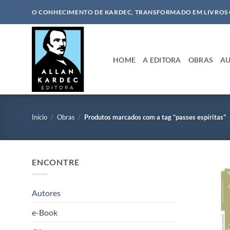
Skip
O CONHECIMENTO DE KARDEC, TRANSFORMADO EM LIVROS
to
content
HOME
A EDITORA
OBRAS
AU
Início
/
Obras
/
Produtos marcados com a tag “passes espíritas”
ENCONTRE
Autores
e-Book