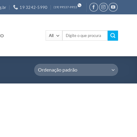
g.br
19 3242-5990
(19) 99537-9953
Pesquisar
CO
por: