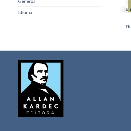
Gêneros
Idioma
Fl