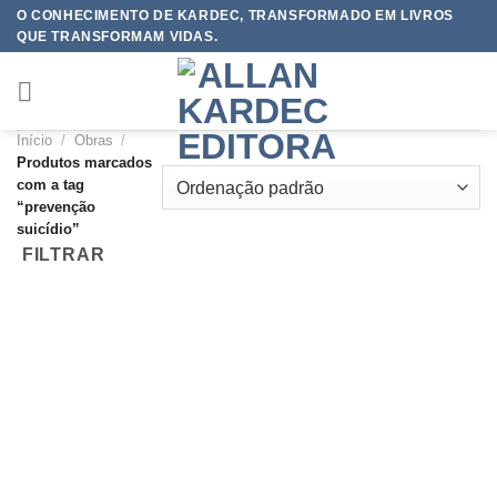
Skip
O CONHECIMENTO DE KARDEC, TRANSFORMADO EM LIVROS
QUE TRANSFORMAM VIDAS.
to
content
Início
/
Obras
/
Produtos marcados
com a tag
“prevenção
suicídio”
FILTRAR