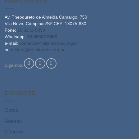
FALE CONOSCO
Av. Theodureto de Almeida Camargo, 750
Vila Nova, Campinas/SP CEP: 13075-630
Fone:
19 3242-5990
Whatsapp:
19-99537 9953
e-mail:
comercial@allankardec.org.br
ou
editora@allankardec.org.br
Siga-nos:
ENCONTRE:
Obras
Autores
Gêneros