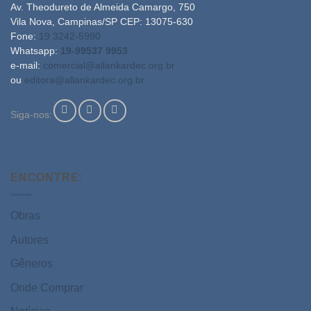
Av. Theodureto de Almeida Camargo, 750
Vila Nova, Campinas/SP CEP: 13075-630
Fone:
19 3242-5990
Whatsapp:
19-99537 9953
e-mail:
comercial@allankardec.org.br
ou
editora@allankardec.org.br
Siga-nos:
ENCONTRE:
Obras
Autores
Gêneros
Onde Comprar