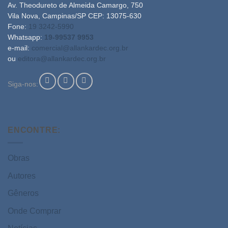
Av. Theodureto de Almeida Camargo, 750
Vila Nova, Campinas/SP CEP: 13075-630
Fone:
19 3242-5990
Whatsapp:
19-99537 9953
e-mail:
comercial@allankardec.org.br
ou
editora@allankardec.org.br
Siga-nos:
ENCONTRE:
Obras
Autores
Gêneros
Onde Comprar