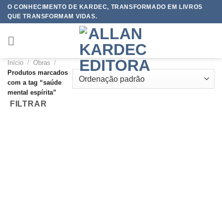
Skip
O CONHECIMENTO DE KARDEC, TRANSFORMADO EM LIVROS
QUE TRANSFORMAM VIDAS.
to
content
Início
/
Obras
/
Produtos marcados
com a tag “saúde
mental espírita”
FILTRAR