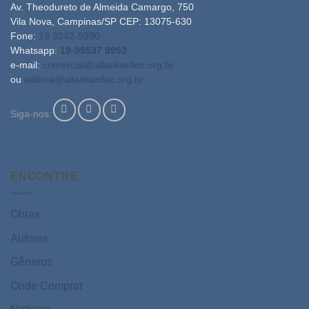
Av. Theodureto de Almeida Camargo, 750
Vila Nova, Campinas/SP CEP: 13075-630
Fone:
19 3242-5990
Whatsapp:
19-99537 9953
e-mail:
comercial@allankardec.org.br
ou
editora@allankardec.org.br
Siga-nos:
ENCONTRE:
Obras
Autores
Gêneros
Onde Comprar