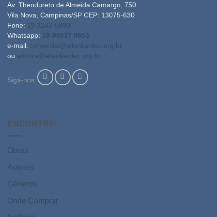
Av. Theodureto de Almeida Camargo, 750
Vila Nova, Campinas/SP CEP: 13075-630
Fone:
19 3242-5990
Whatsapp:
19-99537 9953
e-mail:
comercial@allankardec.org.br
ou
editora@allankardec.org.br
Siga-nos:
ENCONTRE:
Obras
Autores
Gêneros
Onde Comprar