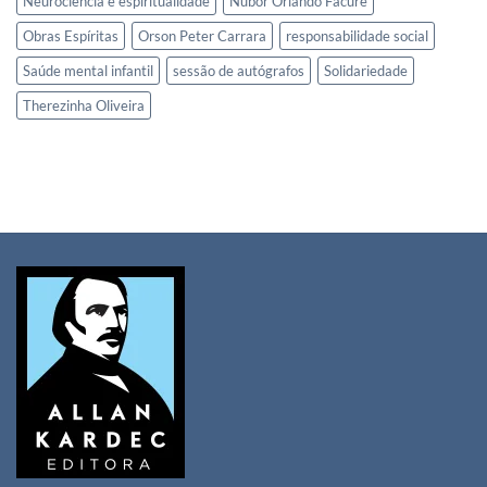
Neurociência e espiritualidade
Nubor Orlando Facure
Obras Espíritas
Orson Peter Carrara
responsabilidade social
Saúde mental infantil
sessão de autógrafos
Solidariedade
Therezinha Oliveira