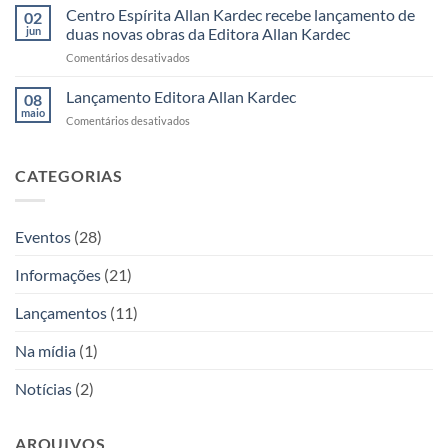
Espírita
Centro Espírita Allan Kardec recebe lançamento de
em
momentos
02
Infantil
julho
inesquecíveis
jun
duas novas obras da Editora Allan Kardec
conhece
e
em
Comentários desativados
os
Editora
Centro
bastidores
Allan
Espírita
Lançamento Editora Allan Kardec
da
08
Kardec
Allan
Editora
maio
participa
em
Comentários desativados
Kardec
Allan
com
Lançamento
recebe
Kardec
venda
Editora
lançamento
antecipada
Allan
CATEGORIAS
de
de
Kardec
duas
livros
novas
obras
Eventos
(28)
da
Editora
Informações
(21)
Allan
Kardec
Lançamentos
(11)
Na mídia
(1)
Notícias
(2)
ARQUIVOS