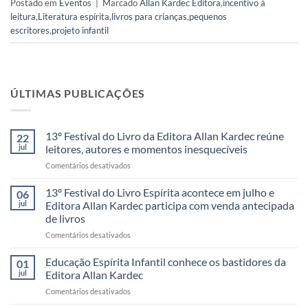
Postado em
Eventos
|
Marcado
Allan Kardec Editora
,
incentivo à
leitura
,
Literatura espírita
,
livros para crianças
,
pequenos
escritores
,
projeto infantil
ÚLTIMAS PUBLICAÇÕES
13º Festival do Livro da Editora Allan Kardec reúne
22
jul
leitores, autores e momentos inesquecíveis
em
Comentários desativados
13º
Festival
13º Festival do Livro Espírita acontece em julho e
06
do
jul
Editora Allan Kardec participa com venda antecipada
Livro
de livros
da
em
Comentários desativados
Editora
13º
Allan
Festival
Kardec
Educação Espírita Infantil conhece os bastidores da
01
do
reúne
jul
Editora Allan Kardec
Livro
leitores,
em
Comentários desativados
Espírita
autores
Educação
acontece
e