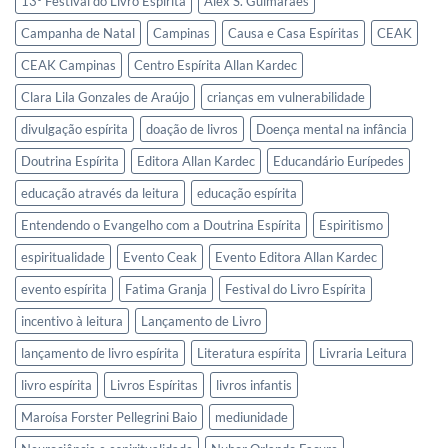
13º Festival do Livro Espírita
Alex S. Guimarães
Campanha de Natal
Campinas
Causa e Casa Espíritas
CEAK
CEAK Campinas
Centro Espírita Allan Kardec
Clara Lila Gonzales de Araújo
crianças em vulnerabilidade
divulgação espírita
doação de livros
Doença mental na infância
Doutrina Espírita
Editora Allan Kardec
Educandário Eurípedes
educação através da leitura
educação espírita
Entendendo o Evangelho com a Doutrina Espírita
Espiritismo
espiritualidade
Evento Ceak
Evento Editora Allan Kardec
evento espírita
Fatima Granja
Festival do Livro Espírita
incentivo à leitura
Lançamento de Livro
lançamento de livro espírita
Literatura espírita
Livraria Leitura
livro espírita
Livros Espíritas
livros infantis
Maroísa Forster Pellegrini Baio
mediunidade