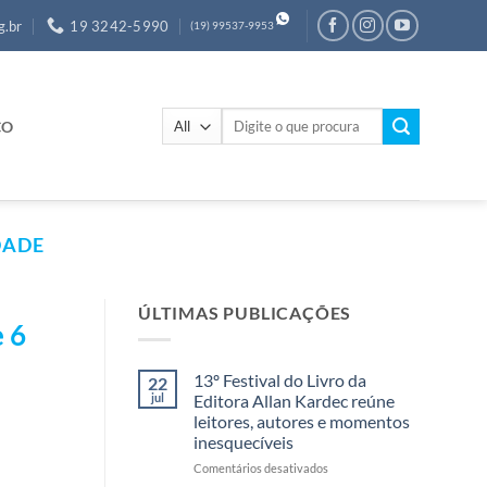
g.br
19 3242-5990
(19) 99537-9953
Pesquisar
CO
por:
DADE
ÚLTIMAS PUBLICAÇÕES
 6
13º Festival do Livro da
22
jul
Editora Allan Kardec reúne
leitores, autores e momentos
inesquecíveis
em
Comentários desativados
13º