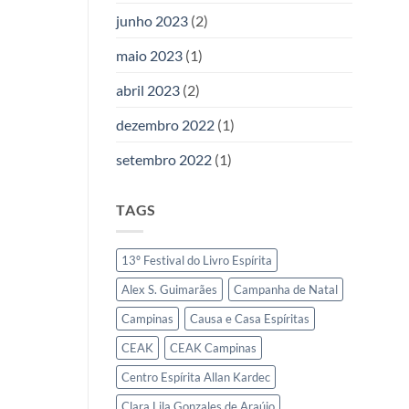
junho 2023
(2)
maio 2023
(1)
abril 2023
(2)
dezembro 2022
(1)
setembro 2022
(1)
TAGS
13º Festival do Livro Espírita
Alex S. Guimarães
Campanha de Natal
Campinas
Causa e Casa Espíritas
CEAK
CEAK Campinas
Centro Espírita Allan Kardec
Clara Lila Gonzales de Araújo