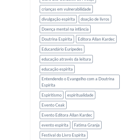
crianças em vulnerabilidade
divulgação espírita
doação de livros
Doença mental na infância
Doutrina Espírita
Editora Allan Kardec
Educandário Eurípedes
educação através da leitura
educação espírita
Entendendo o Evangelho com a Doutrina
Espírita
Espiritismo
espiritualidade
Evento Ceak
Evento Editora Allan Kardec
evento espírita
Fatima Granja
Festival do Livro Espírita