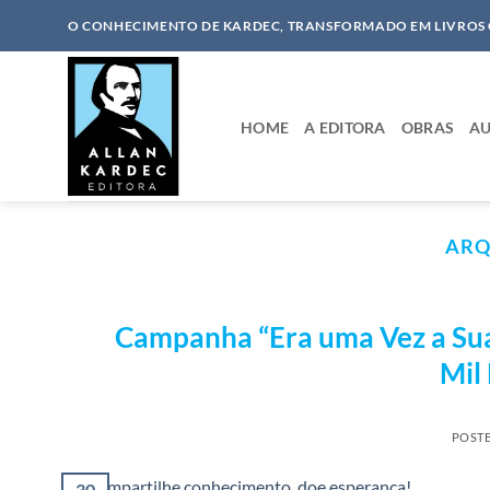
Skip
O CONHECIMENTO DE KARDEC, TRANSFORMADO EM LIVROS
to
content
HOME
A EDITORA
OBRAS
AU
ARQ
Campanha “Era uma Vez a Sua 
Mil 
POST
30