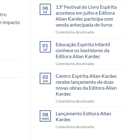
Festival
13º Festival do Livro Espírita
06
do
jul
acontece em julho e Editora
tro
Livro
Allan Kardec participa com
da
de impacto
venda antecipada de livros
Editora
Allan
em
Comentários desativados
Kardec
13º
reúne
Festival
Educação Espírita Infantil
01
leitores,
do
jul
conhece os bastidores da
autores
Livro
Editora Allan Kardec
e
Espírita
momentos
em
Comentários desativados
acontece
inesquecíveis
Educação
em
Espírita
julho
Centro Espírita Allan Kardec
02
Infantil
e
jun
recebe lançamento de duas
conhece
Editora
novas obras da Editora Allan
os
Allan
Kardec
bastidores
Kardec
da
participa
em
Comentários desativados
Editora
com
Centro
Allan
venda
Espírita
Lançamento Editora Allan
08
Kardec
antecipada
Allan
maio
Kardec
de
Kardec
em
Comentários desativados
livros
recebe
Lançamento
lançamento
Editora
de