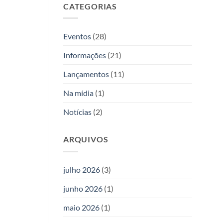
Allan
CATEGORIAS
duas
Kardec
novas
obras
da
Eventos
(28)
Editora
Allan
Informações
(21)
Kardec
Lançamentos
(11)
Na mídia
(1)
Notícias
(2)
ARQUIVOS
julho 2026
(3)
junho 2026
(1)
maio 2026
(1)