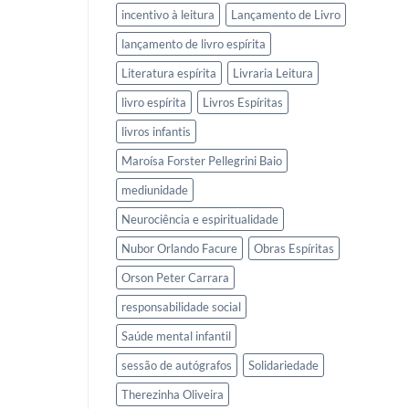
incentivo à leitura
Lançamento de Livro
lançamento de livro espírita
Literatura espírita
Livraria Leitura
livro espírita
Livros Espíritas
livros infantis
Maroísa Forster Pellegrini Baio
mediunidade
Neurociência e espiritualidade
Nubor Orlando Facure
Obras Espíritas
Orson Peter Carrara
responsabilidade social
Saúde mental infantil
sessão de autógrafos
Solidariedade
Therezinha Oliveira