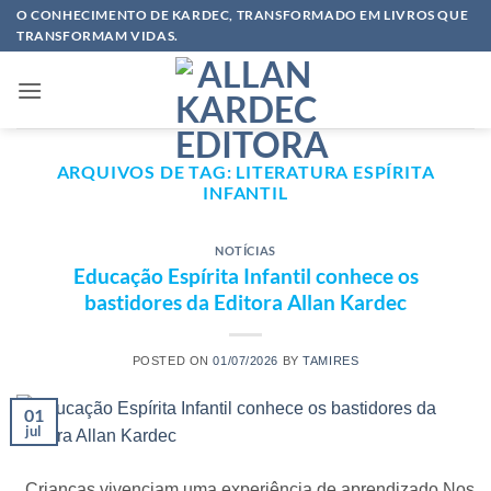
Skip
O CONHECIMENTO DE KARDEC, TRANSFORMADO EM LIVROS QUE
TRANSFORMAM VIDAS.
to
content
ARQUIVOS DE TAG:
LITERATURA ESPÍRITA
INFANTIL
NOTÍCIAS
Educação Espírita Infantil conhece os
bastidores da Editora Allan Kardec
POSTED ON
01/07/2026
BY
TAMIRES
01
jul
Crianças vivenciam uma experiência de aprendizado Nos