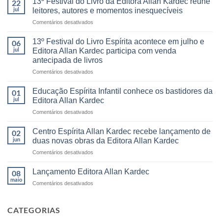
13º Festival do Livro da Editora Allan Kardec reúne
22
jul
leitores, autores e momentos inesquecíveis
em
Comentários desativados
13º
Festival
13º Festival do Livro Espírita acontece em julho e
06
do
jul
Editora Allan Kardec participa com venda
Livro
antecipada de livros
da
em
Comentários desativados
Editora
13º
Allan
Festival
Kardec
Educação Espírita Infantil conhece os bastidores da
01
do
reúne
jul
Editora Allan Kardec
Livro
leitores,
em
Comentários desativados
Espírita
autores
Educação
acontece
e
Espírita
em
Centro Espírita Allan Kardec recebe lançamento de
momentos
02
Infantil
julho
inesquecíveis
jun
duas novas obras da Editora Allan Kardec
conhece
e
em
Comentários desativados
os
Editora
Centro
bastidores
Allan
Espírita
da
Lançamento Editora Allan Kardec
08
Kardec
Allan
Editora
maio
participa
em
Comentários desativados
Kardec
Allan
com
Lançamento
recebe
Kardec
venda
Editora
lançamento
antecipada
Allan
CATEGORIAS
de
de
Kardec
duas