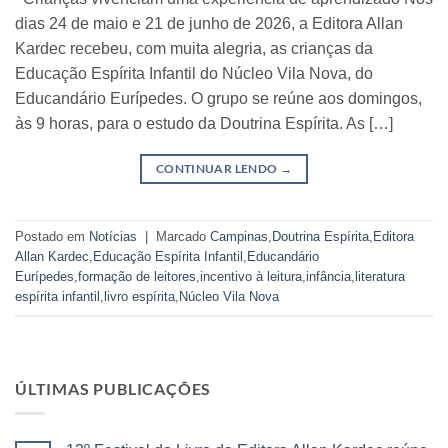
dias 24 de maio e 21 de junho de 2026, a Editora Allan
Kardec recebeu, com muita alegria, as crianças da
Educação Espírita Infantil do Núcleo Vila Nova, do
Educandário Eurípedes. O grupo se reúne aos domingos,
às 9 horas, para o estudo da Doutrina Espírita. As […]
CONTINUAR LENDO
→
Postado em
Notícias
|
Marcado
Campinas
,
Doutrina Espírita
,
Editora
Allan Kardec
,
Educação Espírita Infantil
,
Educandário
Eurípedes
,
formação de leitores
,
incentivo à leitura
,
infância
,
literatura
espírita infantil
,
livro espírita
,
Núcleo Vila Nova
ÚLTIMAS PUBLICAÇÕES