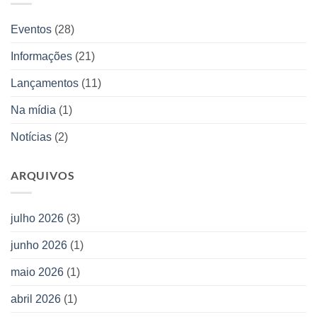
livros
novas
obras
Eventos
(28)
da
Editora
Informações
(21)
Allan
Kardec
Lançamentos
(11)
Na mídia
(1)
Notícias
(2)
ARQUIVOS
julho 2026
(3)
junho 2026
(1)
maio 2026
(1)
abril 2026
(1)