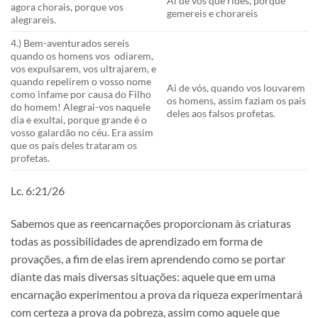
Ai de vós que rides, porque
agora chorais, porque vos
gemereis e chorareis
alegrareis.
4.) Bem-aventurados sereis
quando os homens vos odiarem,
vos expulsarem, vos ultrajarem, e
quando repelirem o vosso nome
Ai de vós, quando vos louvarem
como infame por causa do Filho
os homens, assim faziam os pais
do homem! Alegrai-vos naquele
deles aos falsos profetas.
dia e exultai, porque grande é o
vosso galardão no céu. Era assim
que os pais deles trataram os
profetas.
Lc. 6:21/26
Sabemos que as reencarnações proporcionam às criaturas
todas as possibilidades de aprendizado em forma de
provações, a fim de elas irem aprendendo como se portar
diante das mais diversas situações: aquele que em uma
encarnação experimentou a prova da riqueza experimentará
com certeza a prova da pobreza, assim como aquele que