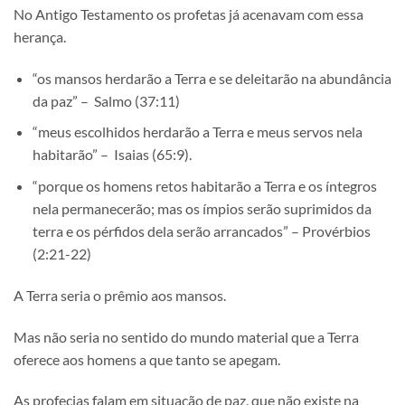
No Antigo Testamento os profetas já acenavam com essa
herança.
“os mansos herdarão a Terra e se deleitarão na abundância
da paz” – Salmo (37:11)
“meus escolhidos herdarão a Terra e meus servos nela
habitarão” – Isaias (65:9).
“porque os homens retos habitarão a Terra e os íntegros
nela permanecerão; mas os ímpios serão suprimidos da
terra e os pérfidos dela serão arrancados” – Provérbios
(2:21-22)
A Terra seria o prêmio aos mansos.
Mas não seria no sentido do mundo material que a Terra
oferece aos homens a que tanto se apegam.
As profecias falam em situação de paz, que não existe na