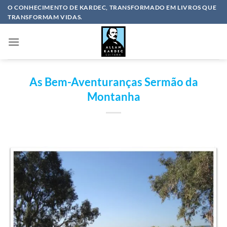
Skip
O CONHECIMENTO DE KARDEC, TRANSFORMADO EM LIVROS QUE
TRANSFORMAM VIDAS.
to
content
As Bem-Aventuranças Sermão da
Montanha