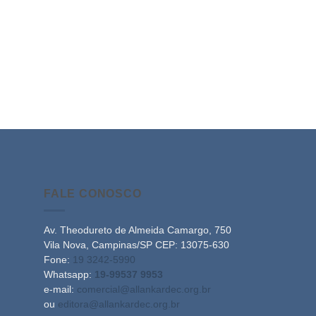
FALE CONOSCO
Av. Theodureto de Almeida Camargo, 750
Vila Nova, Campinas/SP CEP: 13075-630
Fone:
19 3242-5990
Whatsapp:
19-99537 9953
e-mail:
comercial@allankardec.org.br
ou
editora@allankardec.org.br