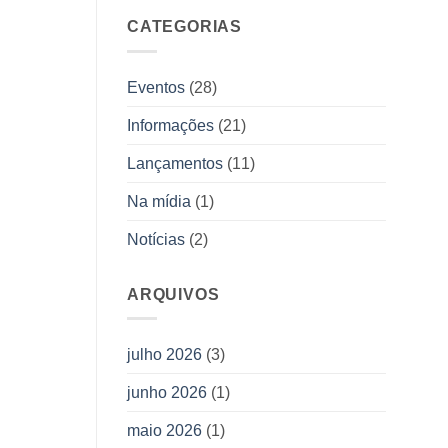
Editora
de
Allan
CATEGORIAS
duas
Kardec
novas
obras
da
Eventos
(28)
Editora
Allan
Informações
(21)
Kardec
Lançamentos
(11)
Na mídia
(1)
Notícias
(2)
ARQUIVOS
julho 2026
(3)
junho 2026
(1)
maio 2026
(1)