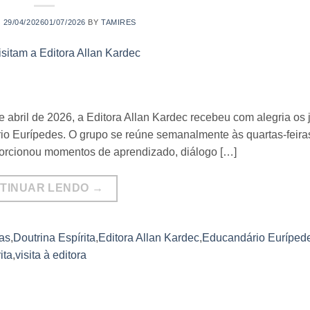
N
29/04/2026
01/07/2026
BY
TAMIRES
 abril de 2026, a Editora Allan Kardec recebeu com alegria os
io Eurípedes. O grupo se reúne semanalmente às quartas-feiras
roporcionou momentos de aprendizado, diálogo […]
TINUAR LENDO
→
as
,
Doutrina Espírita
,
Editora Allan Kardec
,
Educandário Euríped
ita
,
visita à editora