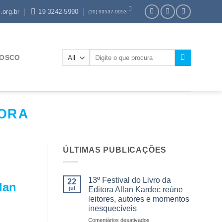
.org.br
19 3242-5990
(19) 99537-9953
Pesquisar
NOSCO
por:
TORA
ÚLTIMAS PUBLICAÇÕES
13º Festival do Livro da
22
lan
jul
Editora Allan Kardec reúne
leitores, autores e momentos
inesquecíveis
em
Comentários desativados