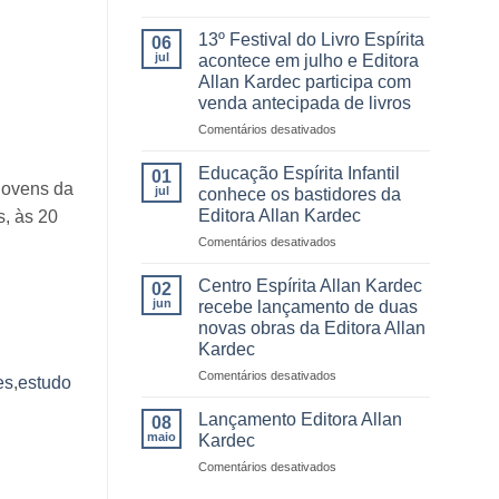
13º
Festival
13º Festival do Livro Espírita
06
do
jul
acontece em julho e Editora
Livro
Allan Kardec participa com
da
venda antecipada de livros
Editora
Allan
em
Comentários desativados
Kardec
13º
reúne
Festival
Educação Espírita Infantil
01
leitores,
do
 jovens da
jul
conhece os bastidores da
autores
Livro
Editora Allan Kardec
, às 20
e
Espírita
momentos
em
Comentários desativados
acontece
inesquecíveis
Educação
em
Espírita
julho
Centro Espírita Allan Kardec
02
Infantil
e
jun
recebe lançamento de duas
conhece
Editora
novas obras da Editora Allan
os
Allan
Kardec
bastidores
Kardec
da
participa
em
Comentários desativados
es
,
estudo
Editora
com
Centro
Allan
venda
Espírita
Lançamento Editora Allan
08
Kardec
antecipada
Allan
maio
Kardec
de
Kardec
em
Comentários desativados
livros
recebe
Lançamento
lançamento