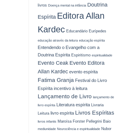
Doutrina
livros
Doença mental na infância
Editora Allan
Espírita
Kardec
Educandário Eurípedes
educação através da leitura
educação espírita
Entendendo o Evangelho com a
Doutrina Espírita
Espiritismo
espiritualidade
Evento Ceak
Evento Editora
Allan Kardec
evento espírita
Fatima Granja
Festival do Livro
Espírita
incentivo à leitura
Lançamento de Livro
lançamento de
Literatura espírita
Livraria
livro espírita
Livros Espíritas
livro espírita
Leitura
Maroísa Forster Pellegrini Baio
livros infantis
Nubor
mediunidade
Neurociência e espiritualidade