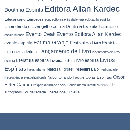
Editora Allan Kardec
Doutrina Espírita
Educandário Eurípedes
educação através da leitura
educação espírita
Entendendo o Evangelho com a Doutrina Espírita
Espiritismo
Evento Ceak
Evento Editora Allan Kardec
espiritualidade
Fatima Granja
evento espírita
Festival do Livro Espírita
Lançamento de Livro
incentivo à leitura
lançamento de livro
Livros
Literatura espírita
livro espírita
Livraria Leitura
espírita
Espíritas
Maroísa Forster Pellegrini Baio
livros infantis
mediunidade
Orson
Nubor Orlando Facure
Obras Espíritas
Neurociência e espiritualidade
Peter Carrara
sessão de
responsabilidade social
Saúde mental infantil
autógrafos
Solidariedade
Therezinha Oliveira