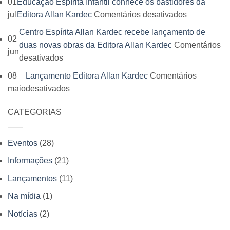
01
Educação Espírita Infantil conhece os bastidores da
da
Festival
em
jul
Editora Allan Kardec
Comentários desativados
Editora
do
Educação
Allan
Centro Espírita Allan Kardec recebe lançamento de
Livro
02
Espírita
Kardec
duas novas obras da Editora Allan Kardec
Comentários
Espírita
jun
Infantil
reúne
em
desativados
acontece
conhece
leitores,
Centro
em
08
Lançamento Editora Allan Kardec
Comentários
os
autores
Espírita
julho
em
maio
desativados
bastidores
e
Allan
e
Lançamento
da
momentos
Kardec
Editora
CATEGORIAS
Editora
Editora
inesquecíveis
recebe
Allan
Allan
Allan
lançamento
Kardec
Kardec
Kardec
Eventos
(28)
de
participa
duas
Informações
(21)
com
novas
venda
Lançamentos
(11)
obras
antecipada
Na mídia
(1)
da
de
Editora
Notícias
(2)
livros
Allan