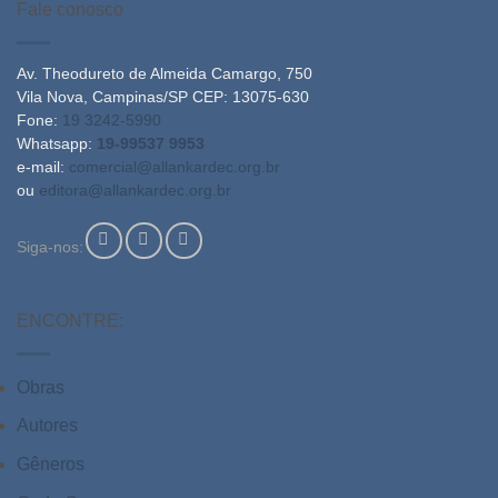
Fale conosco
Av. Theodureto de Almeida Camargo, 750
Vila Nova, Campinas/SP CEP: 13075-630
Fone:
19 3242-5990
Whatsapp:
19-99537 9953
e-mail:
comercial@allankardec.org.br
ou
editora@allankardec.org.br
Siga-nos:
ENCONTRE:
Obras
Autores
Gêneros