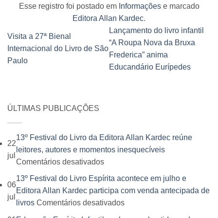
Esse registro foi postado em
Informações
e marcado
Editora Allan Kardec
.
Lançamento do livro infantil
Visita a 27ª Bienal
“A Roupa Nova da Bruxa
Internacional do Livro de São
Frederica” anima
Paulo
Educandário Eurípedes
ÚLTIMAS PUBLICAÇÕES
13º Festival do Livro da Editora Allan Kardec reúne
22
leitores, autores e momentos inesquecíveis
jul
em
Comentários desativados
13º
13º Festival do Livro Espírita acontece em julho e
06
Festival
Editora Allan Kardec participa com venda antecipada de
jul
do
em
livros
Comentários desativados
Livro
13º