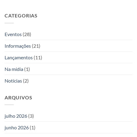
Allan
com
Lançamento
recebe
Kardec
venda
Editora
lançamento
antecipada
Allan
CATEGORIAS
de
de
Kardec
duas
livros
novas
obras
Eventos
(28)
da
Editora
Informações
(21)
Allan
Kardec
Lançamentos
(11)
Na mídia
(1)
Notícias
(2)
ARQUIVOS
julho 2026
(3)
junho 2026
(1)