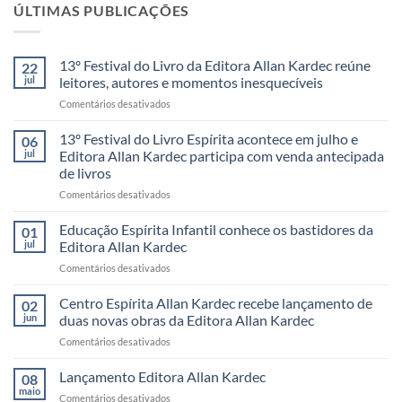
ÚLTIMAS PUBLICAÇÕES
13º Festival do Livro da Editora Allan Kardec reúne
22
jul
leitores, autores e momentos inesquecíveis
em
Comentários desativados
13º
Festival
13º Festival do Livro Espírita acontece em julho e
06
do
jul
Editora Allan Kardec participa com venda antecipada
Livro
de livros
da
em
Comentários desativados
Editora
13º
Allan
Festival
Kardec
Educação Espírita Infantil conhece os bastidores da
01
do
reúne
jul
Editora Allan Kardec
Livro
leitores,
em
Comentários desativados
Espírita
autores
Educação
acontece
e
Espírita
Centro Espírita Allan Kardec recebe lançamento de
em
momentos
02
Infantil
julho
inesquecíveis
jun
duas novas obras da Editora Allan Kardec
conhece
e
em
Comentários desativados
os
Editora
Centro
bastidores
Allan
Espírita
Lançamento Editora Allan Kardec
da
08
Kardec
Allan
Editora
maio
participa
em
Comentários desativados
Kardec