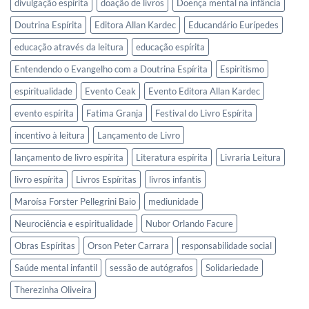
divulgação espírita
doação de livros
Doença mental na infância
Doutrina Espírita
Editora Allan Kardec
Educandário Eurípedes
educação através da leitura
educação espírita
Entendendo o Evangelho com a Doutrina Espírita
Espiritismo
espiritualidade
Evento Ceak
Evento Editora Allan Kardec
evento espírita
Fatima Granja
Festival do Livro Espírita
incentivo à leitura
Lançamento de Livro
lançamento de livro espírita
Literatura espírita
Livraria Leitura
livro espírita
Livros Espíritas
livros infantis
Maroísa Forster Pellegrini Baio
mediunidade
Neurociência e espiritualidade
Nubor Orlando Facure
Obras Espíritas
Orson Peter Carrara
responsabilidade social
Saúde mental infantil
sessão de autógrafos
Solidariedade
Therezinha Oliveira