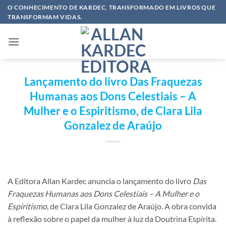
Skip
O CONHECIMENTO DE KARDEC, TRANSFORMADO EM LIVROS QUE
TRANSFORMAM VIDAS.
to
content
Lançamento do livro Das Fraquezas
Humanas aos Dons Celestiais – A
Mulher e o Espiritismo, de Clara Lila
Gonzalez de Araújo
A Editora Allan Kardec anuncia o lançamento do livro
Das
Fraquezas Humanas aos Dons Celestiais – A Mulher e o
Espiritismo
, de Clara Lila Gonzalez de Araújo. A obra convida
à reflexão sobre o papel da mulher à luz da Doutrina Espírita.