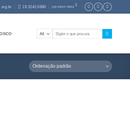
.org.br
19 3242-5990
(19) 99537-9953
Pesquisar
NOSCO
por: