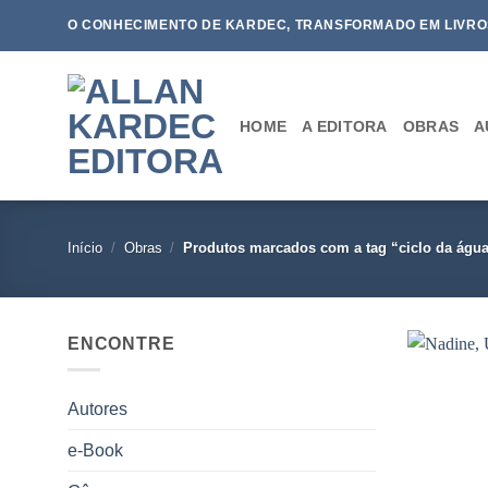
Skip
O CONHECIMENTO DE KARDEC, TRANSFORMADO EM LIVRO
to
content
HOME
A EDITORA
OBRAS
A
Início
/
Obras
/
Produtos marcados com a tag “ciclo da água 
ENCONTRE
Autores
e-Book