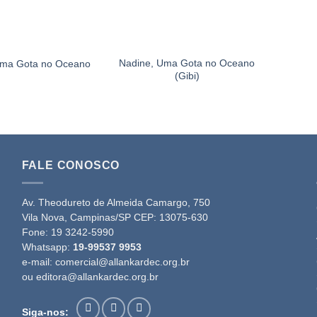
Nadine, Uma Gota no Oceano
Uma Gota no Oceano
(Gibi)
FALE CONOSCO
Av. Theodureto de Almeida Camargo, 750
Vila Nova, Campinas/SP CEP: 13075-630
Fone:
19 3242-5990
Whatsapp:
19-99537 9953
e-mail:
comercial@allankardec.org.br
ou
editora@allankardec.org.br
Siga-nos: