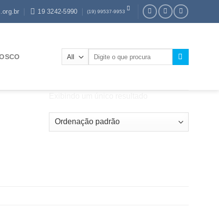
.org.br
19 3242-5990
(19) 99537-9953
Pesquisar
NOSCO
por:
Exibindo um único resultado