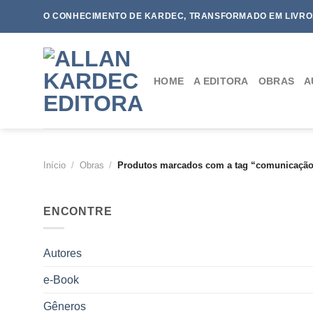
Skip
O CONHECIMENTO DE KARDEC, TRANSFORMADO EM LIVRO
to
content
HOME
A EDITORA
OBRAS
A
Início
/
Obras
/
Produtos marcados com a tag “comunicação 
ENCONTRE
Autores
e-Book
Gêneros