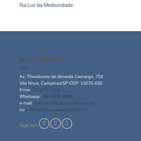
Na Luz da Mediunidade
FALE CONOSCO
Av. Theodureto de Almeida Camargo, 750
Vila Nova, Campinas/SP CEP: 13075-630
Fone:
19 3242-5990
Whatsapp:
19-99537 9953
e-mail:
comercial@allankardec.org.br
ou
editora@allankardec.org.br
Siga-nos: