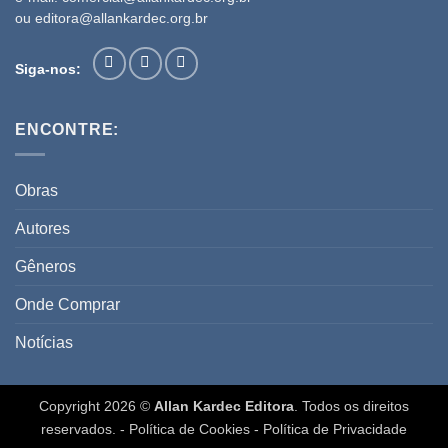
ou
editora@allankardec.org.br
Siga-nos:
ENCONTRE:
Obras
Autores
Gêneros
Onde Comprar
Notícias
Copyright 2026 ©
Allan Kardec Editora
. Todos os direitos
reservados. -
Política de Cookies
-
Política de Privacidade