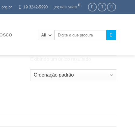
.org.br
19 3242-5990
(19) 99537-9953
Pesquisar
NOSCO
por:
Exibindo um único resultado