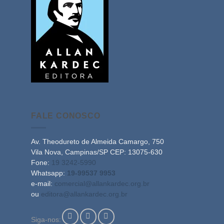
FALE CONOSCO
Av. Theodureto de Almeida Camargo, 750
Vila Nova, Campinas/SP CEP: 13075-630
Fone:
19 3242-5990
Whatsapp:
19-99537 9953
e-mail:
comercial@allankardec.org.br
ou
editora@allankardec.org.br
Siga-nos: