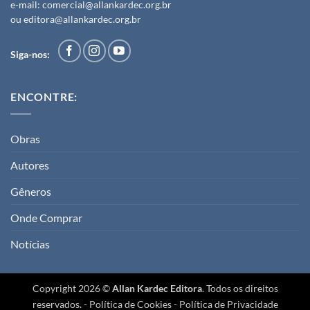
e-mail:
comercial@allankardec.org.br
ou
editora@allankardec.org.br
Siga-nos:
ENCONTRE:
Obras
Autores
Gêneros
Onde Comprar
Notícias
Copyright 2026 ©
Allan Kardec Editora
. Todos os direitos
reservados. -
Política de Cookies
-
Política de Privacidade