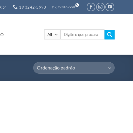
g.br
19 3242-5990
(19) 99537-9953
Pesquisar
CO
por: