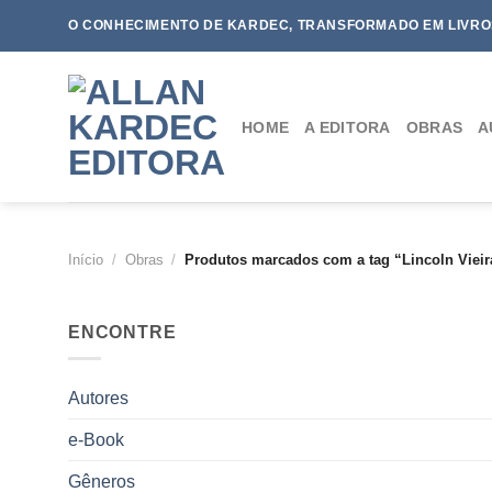
Skip
O CONHECIMENTO DE KARDEC, TRANSFORMADO EM LIVRO
to
content
HOME
A EDITORA
OBRAS
A
Início
/
Obras
/
Produtos marcados com a tag “Lincoln Vieir
ENCONTRE
Autores
e-Book
Gêneros