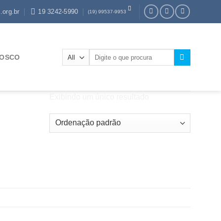
.org.br
19 3242-5990
(19) 99537-9953
Pesquisar
NOSCO
por:
Exibindo um único resultado