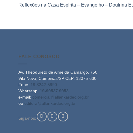
Reflexões na Casa Espírita – Evangelho – Doutrina Es
FALE CONOSCO
Av. Theodureto de Almeida Camargo, 750
Vila Nova, Campinas/SP CEP: 13075-630
Fone:
19 3242-5990
Whatsapp:
19-99537 9953
e-mail:
comercial@allankardec.org.br
ou
editora@allankardec.org.br
Siga-nos: