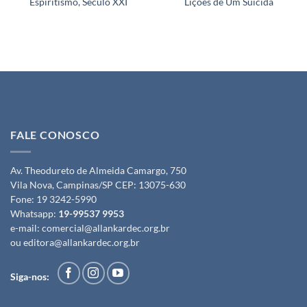
Espiritismo, Século XXI
Lições de Um Suicida
FALE CONOSCO
Av. Theodureto de Almeida Camargo, 750
Vila Nova, Campinas/SP CEP: 13075-630
Fone:
19 3242-5990
Whatsapp:
19-99537 9953
e-mail:
comercial@allankardec.org.br
ou
editora@allankardec.org.br
Siga-nos: