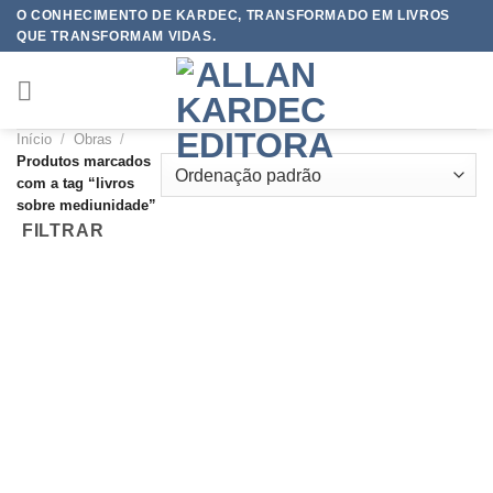
Skip
O CONHECIMENTO DE KARDEC, TRANSFORMADO EM LIVROS
QUE TRANSFORMAM VIDAS.
to
content
Início
/
Obras
/
Produtos marcados
com a tag “livros
sobre mediunidade”
FILTRAR