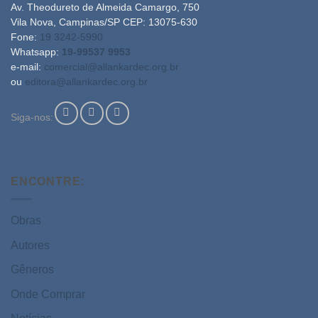
Av. Theodureto de Almeida Camargo, 750
Vila Nova, Campinas/SP CEP: 13075-630
Fone:
19 3242-5990
Whatsapp:
19-99537 9953
e-mail:
comercial@allankardec.org.br
ou
editora@allankardec.org.br
Siga-nos:
ENCONTRE:
Obras
Autores
Gêneros
Onde Comprar