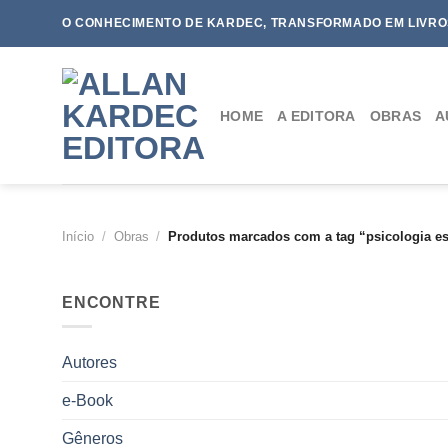
Skip
O CONHECIMENTO DE KARDEC, TRANSFORMADO EM LIVRO
to
content
HOME
A EDITORA
OBRAS
A
Início
/
Obras
/
Produtos marcados com a tag “psicologia es
ENCONTRE
Autores
e-Book
Gêneros