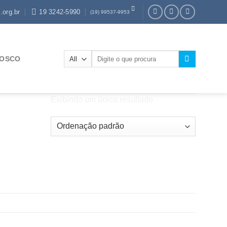
.org.br
19 3242-5990
(19) 99537-9953
Pesquisar
NOSCO
por:
Exibindo um único resultado