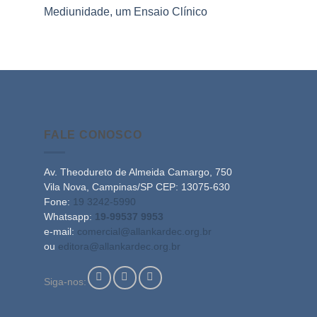
Mediunidade, um Ensaio Clínico
FALE CONOSCO
Av. Theodureto de Almeida Camargo, 750
Vila Nova, Campinas/SP CEP: 13075-630
Fone:
19 3242-5990
Whatsapp:
19-99537 9953
e-mail:
comercial@allankardec.org.br
ou
editora@allankardec.org.br
Siga-nos: