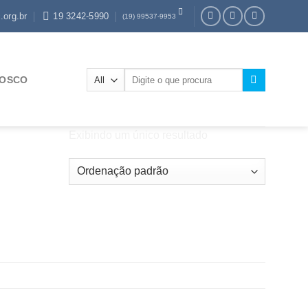
.org.br
19 3242-5990
(19) 99537-9953
Pesquisar
NOSCO
por:
Exibindo um único resultado