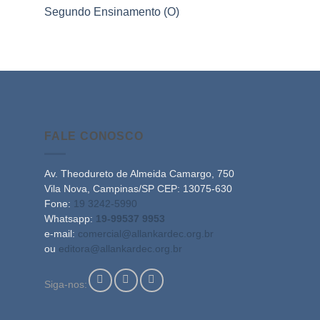
Segundo Ensinamento (O)
FALE CONOSCO
Av. Theodureto de Almeida Camargo, 750
Vila Nova, Campinas/SP CEP: 13075-630
Fone:
19 3242-5990
Whatsapp:
19-99537 9953
e-mail:
comercial@allankardec.org.br
ou
editora@allankardec.org.br
Siga-nos: