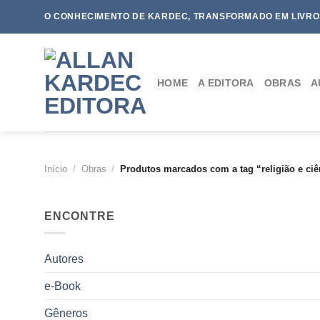
Skip
O CONHECIMENTO DE KARDEC, TRANSFORMADO EM LIVRO
to
content
HOME
A EDITORA
OBRAS
A
Início
/
Obras
/
Produtos marcados com a tag “religião e ciên
ENCONTRE
Autores
e-Book
Gêneros